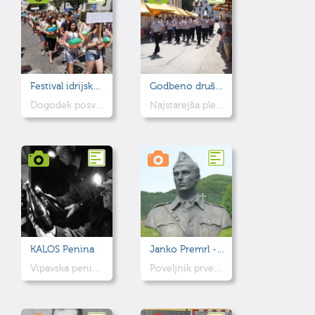
Festival idrijske čipke
Godbeno društvo rudarjev Idrija
Dogodek posvečen idrijski čipki, ki je vpisana na Unescov seznam nesnovne kulturne dediščine.
Najstarejša plehbanda, ki že več kot 350 let igra v Idriji in okoli.
KALOS Penina
Janko Premrl - Vojko
Vipavska penina zorjena in starana v Idrijskem rudniku
Poveljnik prvega primorskega partizanskega bataljona in narodni heroj