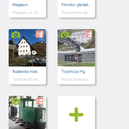
Magazin
Filmsko gledališče
Magazin je bil rudniško žitno skladišče, sedaj pa so v njem knjižnica, vojni muzej, plesna šola in galerija
Najstarejša gledališka hiša na Slovenskem, sedaj filmsko gledališče.
Rudarska hiša
Topilnica Hg
Tipična idrijska rudarska hiša preurejena v muzej
Muzej živega srebra