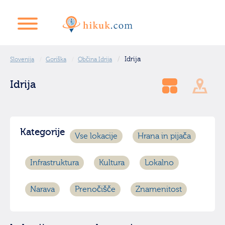
Idrija
Slovenija
Goriška
Občina Idrija
Idrija
Kategorije
Vse lokacije
Hrana in pijača
Infrastruktura
Kultura
Lokalno
Narava
Prenočišče
Znamenitost