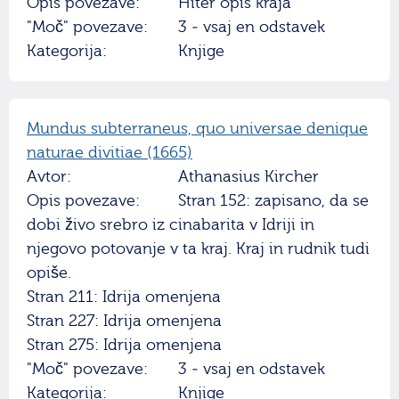
Opis povezave:
Hiter opis kraja
"Moč" povezave:
3 - vsaj en odstavek
Kategorija:
Knjige
Mundus subterraneus, quo universae denique
naturae divitiae (1665)
Avtor:
Athanasius Kircher
Opis povezave:
Stran 152: zapisano, da se
dobi živo srebro iz cinabarita v Idriji in
njegovo potovanje v ta kraj. Kraj in rudnik tudi
opiše.
Stran 211: Idrija omenjena
Stran 227: Idrija omenjena
Stran 275: Idrija omenjena
"Moč" povezave:
3 - vsaj en odstavek
Kategorija:
Knjige