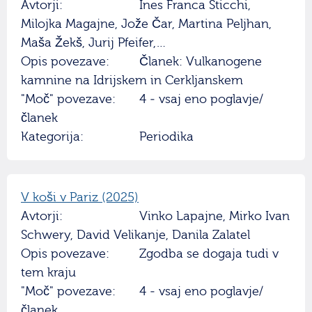
Avtorji:
Ines Franca Sticchi,
Milojka Magajne, Jože Čar, Martina Peljhan,
Maša Žekš, Jurij Pfeifer,…
Opis povezave:
Članek: Vulkanogene
kamnine na Idrijskem in Cerkljanskem
"Moč" povezave:
4 - vsaj eno poglavje/
članek
Kategorija:
Periodika
V koši v Pariz (2025)
Avtorji:
Vinko Lapajne, Mirko Ivan
Schwery, David Velikanje, Danila Zalatel
Opis povezave:
Zgodba se dogaja tudi v
tem kraju
"Moč" povezave:
4 - vsaj eno poglavje/
članek