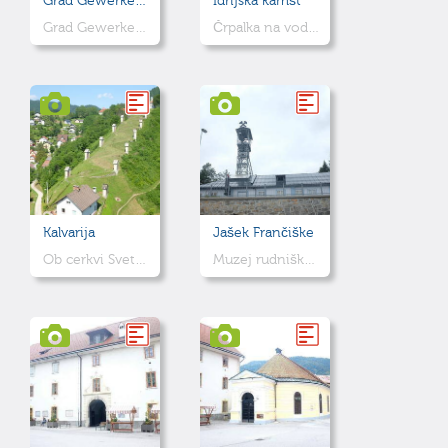
Grad Gewerkenegg
Idrijska kamšt
Grad Gewerkenegg, zgrajen za obrambo pred Turki, uporabljen za upravljanje rudnika in skladiščenje živega srebra, sedaj ponuja s pomočjo Mestnega muzeja Idrija sprehod v preteklost.
Črpalka na vodni pogon za črpanje jamske vode. Pogonsko kolo s premerom 13,6m je največje ohranjeno tovrstno leseno vodno kolo v Evropi.
Kalvarija
Jašek Frančiške
Ob cerkvi Svetega Antona Padovanskega se vzpenja kalvarija, postaje križevega pota.
Muzej rudniške tehnične dediščine