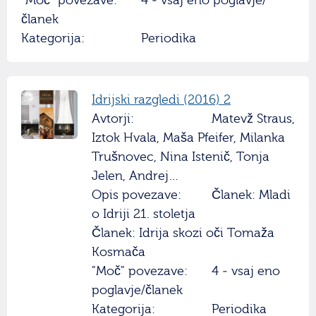
"Moč" povezave:
4 - vsaj eno poglavje/
članek
Kategorija:
Periodika
Idrijski razgledi (2016) 2
Avtorji:
Matevž Straus,
Iztok Hvala, Maša Pfeifer, Milanka
Trušnovec, Nina Istenič, Tonja
Jelen, Andrej…
Opis povezave:
Članek: Mladi
o Idriji 21. stoletja
Članek: Idrija skozi oči Tomaža
Kosmača
"Moč" povezave:
4 - vsaj eno
poglavje/članek
Kategorija:
Periodika