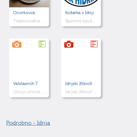
Ocvirkovca
Košarka v Idriji
Tradicionalna potica z ocvirki
Športna zgodba Idrije, zapisana med koše in navijače
Veličastnih 7
Idrijski žlikrofi
Osvoji vrhove v občini Idrija
Idrijski žlikrofi so najbolj znana Idrijska jed..
Podrobno - Idrija