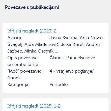
Povezave s publikacijami
Idrijski razgledi (2023) 2
Avtorji:
Jasna Svetina, Anja Novak
Švagelj, Ajda Mladenović, Jelka Kuret, Andrej
Jazbec, Minka Osojnik,…
Opis povezave:
Članek: Paracelsusove
omembe Idrije
"Moč" povezave:
4 - vsaj eno poglavje/
članek
Kategorija:
Periodika
Idrijski razgledi (2025) 1-2