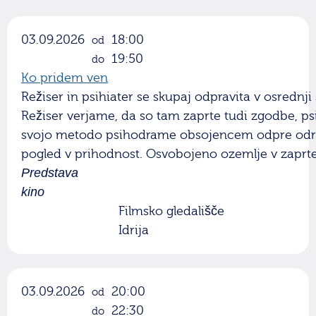
03.09.2026
18:00
od
19:50
do
Ko pridem ven
Režiser in psihiater se skupaj odpravita v osrednj
Režiser verjame, da so tam zaprte tudi zgodbe, ps
svojo metodo psihodrame obsojencem odpre odreš
pogled v prihodnost. Osvobojeno ozemlje v zapr
Predstava
kino
Filmsko gledališče
Idrija
03.09.2026
20:00
od
22:30
do