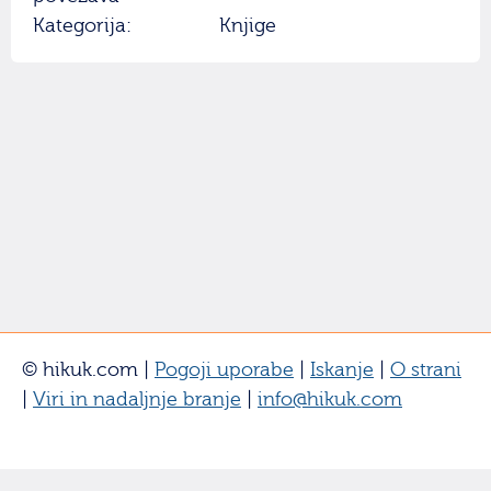
Kategorija:
Knjige
© hikuk.com |
Pogoji uporabe
|
Iskanje
|
O strani
|
Viri in nadaljnje branje
|
info@hikuk.com