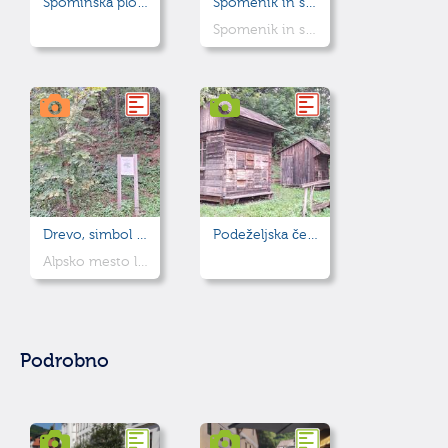
Spominska plošča - Črtomir Šinkovec
Spomenik in spominska plošča padlim in žrtvam vojnega nasilja
Spomenik in spominska plošča padlim in žrtvam vojnega nasilja
Drevo, simbol zavezanosti občine Idrija k trajnostnemu razvoju
Podeželjska čebelnjaka
Alpsko mesto leta
Podrobno