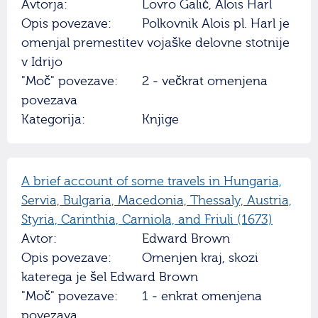
Avtorja:
Lovro Galić, Alois Harl
Opis povezave:
Polkovnik Alois pl. Harl je
omenjal premestitev vojaške delovne stotnije
v Idrijo
"Moč" povezave:
2 - večkrat omenjena
povezava
Kategorija:
Knjige
A brief account of some travels in Hungaria,
Servia, Bulgaria, Macedonia, Thessaly, Austria,
Styria, Carinthia, Carniola, and Friuli (1673)
Avtor:
Edward Brown
Opis povezave:
Omenjen kraj, skozi
katerega je šel Edward Brown
"Moč" povezave:
1 - enkrat omenjena
povezava