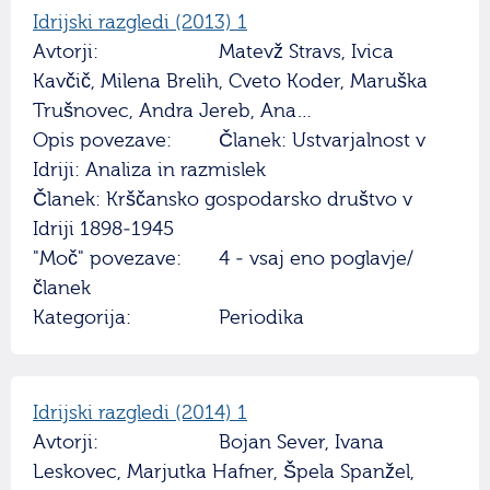
Idrijski razgledi (2013) 1
Avtorji:
Matevž Stravs, Ivica
Kavčič, Milena Brelih, Cveto Koder, Maruška
Trušnovec, Andra Jereb, Ana…
Opis povezave:
Članek: Ustvarjalnost v
Idriji: Analiza in razmislek
Članek: Krščansko gospodarsko društvo v
Idriji 1898-1945
"Moč" povezave:
4 - vsaj eno poglavje/
članek
Kategorija:
Periodika
Idrijski razgledi (2014) 1
Avtorji:
Bojan Sever, Ivana
Leskovec, Marjutka Hafner, Špela Spanžel,