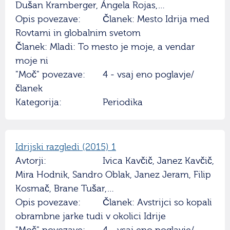
Dušan Kramberger, Ángela Rojas,…
Opis povezave:
Članek: Mesto Idrija med
Rovtami in globalnim svetom
Članek: Mladi: To mesto je moje, a vendar
moje ni
"Moč" povezave:
4 - vsaj eno poglavje/
članek
Kategorija:
Periodika
Idrijski razgledi (2015) 1
Avtorji:
Ivica Kavčič, Janez Kavčič,
Mira Hodnik, Sandro Oblak, Janez Jeram, Filip
Kosmač, Brane Tušar,…
Opis povezave:
Članek: Avstrijci so kopali
obrambne jarke tudi v okolici Idrije