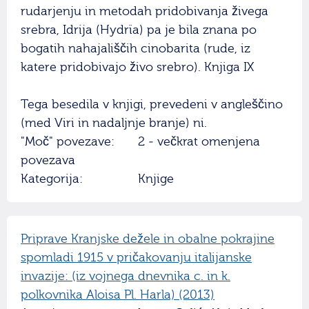
rudarjenju in metodah pridobivanja živega
srebra, Idrija (Hydrïa) pa je bila znana po
bogatih nahajališčih cinobarita (rude, iz
katere pridobivajo živo srebro). Knjiga IX
Tega besedila v knjigi, prevedeni v angleščino
(med Viri in nadaljnje branje) ni.
"Moč" povezave:
2 - večkrat omenjena
povezava
Kategorija:
Knjige
Priprave Kranjske dežele in obalne pokrajine
spomladi 1915 v pričakovanju italijanske
invazije: (iz vojnega dnevnika c. in k.
polkovnika Aloisa Pl. Harla) (2013)