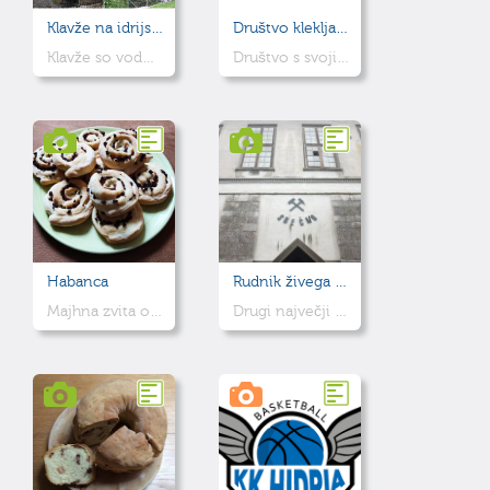
Klavže na idrijskem
Društvo klekljaric idrijske čipke
Klavže so vodne zapornice, s pomočjo katerih je bil omogočen transport lesa po vodi.
Društvo s svojim delovanjem prispeva k večanju ugleda in prepoznavnosti idrijske čipke.
Habanca
Rudnik živega srebra Idrija
Majhna zvita ocvirkova potička, manj znana izven občine Idrija, ki pa je med domačini precej priljubljena.
Drugi največji rudnik živega srebra na svetu