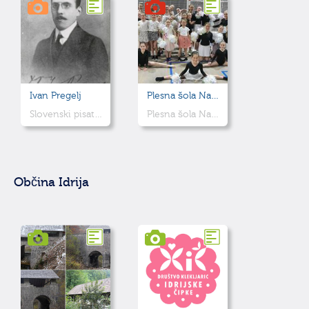
Ivan Pregelj
Plesna šola Nastje Lakner Čavlović
Slovenski pisatelj, dramatik, pesnik in kritik
Plesna šola Nastje Lakner Čavlović, je otrokom in odraslim prijazna šola, kjer svoje znanje izpopolnjujejo tako majhne plesne nogice, kot odrasle gospe.
Občina Idrija