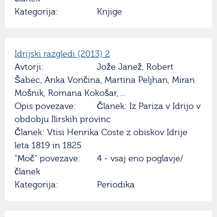
Kategorija:
Knjige
Idrijski razgledi (2013) 2
Avtorji:
Jože Janež, Robert
Šabec, Anka Vončina, Martina Peljhan, Miran
Mošnik, Romana Kokošar,…
Opis povezave:
Članek: Iz Pariza v Idrijo v
obdobju Ilirskih provinc
Članek: Vtisi Henrika Coste z obiskov Idrije
leta 1819 in 1825
"Moč" povezave:
4 - vsaj eno poglavje/
članek
Kategorija:
Periodika