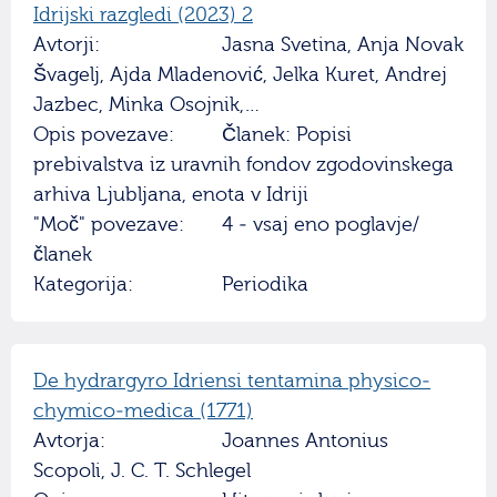
Idrijski razgledi (2023) 2
Avtorji:
Jasna Svetina, Anja Novak
Švagelj, Ajda Mladenović, Jelka Kuret, Andrej
Jazbec, Minka Osojnik,…
Opis povezave:
Članek: Popisi
prebivalstva iz uravnih fondov zgodovinskega
arhiva Ljubljana, enota v Idriji
"Moč" povezave:
4 - vsaj eno poglavje/
članek
Kategorija:
Periodika
De hydrargyro Idriensi tentamina physico-
chymico-medica (1771)
Avtorja:
Joannes Antonius
Scopoli, J. C. T. Schlegel