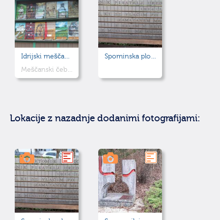
Idrijski meščanski čebelnjak
Spominska plošča - Črtomir Šinkovec
Meščanski čebelnjak iz leta 1925, obnovljen leta 2013.
Lokacije z nazadnje dodanimi fotografijami: