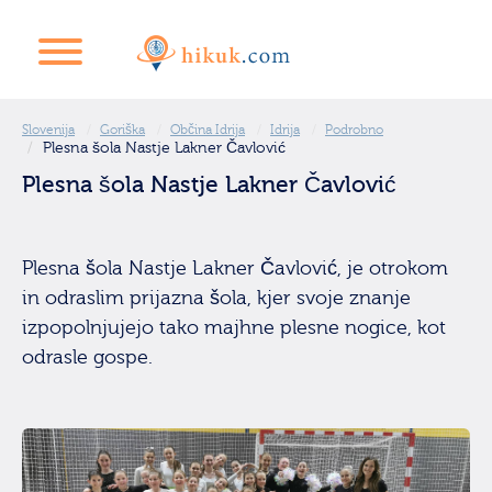
Slovenija
Goriška
Občina Idrija
Idrija
Podrobno
Plesna šola Nastje Lakner Čavlović
Plesna šola Nastje Lakner Čavlović
Plesna šola Nastje Lakner Čavlović, je otrokom
in odraslim prijazna šola, kjer svoje znanje
izpopolnjujejo tako majhne plesne nogice, kot
odrasle gospe.