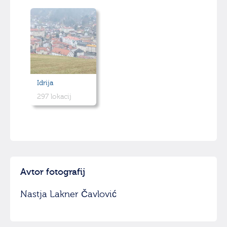
Idrija
297 lokacij
Avtor fotografij
Nastja Lakner Čavlović