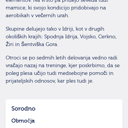
elementov. Na vrsto pa pridejo seveda tudi
mamice, ki svojo kondicijo pridobivajo na
aerobikah v večernih urah.
Skupine delujejo tako v Idriji, kot v drugih
okoliških krajih: Spodnja Idrija, Vojsko, Cerkno,
Žiri in Šentviška Gora.
Otroci se po sedmih letih delovanja vedno radi
vračajo nazaj na treninge, kjer poskrbimo, da se
poleg plesa učijo tudi medsebojne pomoči in
prijateljskih odnosov, kar ples tudi je.
Sorodno
Območja