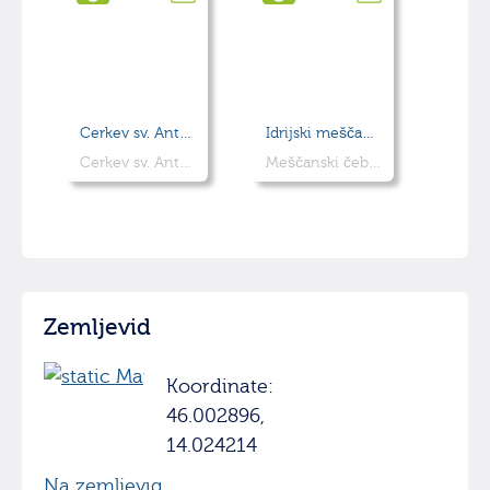
Cerkev sv. Antona Padovanskega
Idrijski meščanski čebelnjak
Cerkev sv. Antona Padovanskega na Rožnem hribu v Idriji je eden izmed prvih prizorov, ki jih vidi obiskovalec, ko pride do mesta.
Meščanski čebelnjak iz leta 1925, obnovljen leta 2013.
Zemljevid
Koordinate:
46.002896,
14.024214
Na zemljevid