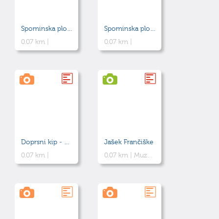
Spominska plošča padlim rudarjem - Jašek Borba
Spominska plošča ob jašku Frančiške
0.07 km |
0.07 km |
Doprsni kip - Niko Pirnat
Jašek Frančiške
0.07 km |
0.07 km |
Muzej rudniške tehnične dediščine