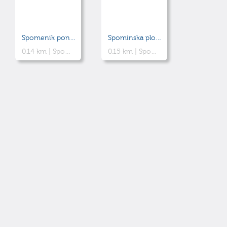
Spomenik ponesrečenim rudarjem
Spominska plošča - Rožna ulica
0.14 km |
Spomenik v obliki obeliska na nesrečo v rudniku, ki se je zgodila leta 1846.
0.15 km |
Spominska plošča za žrtvi druge svetovne vojne
© hikuk.com |
Pogoji uporabe
|
Iskanje
|
O strani
|
Viri in nadaljnje branje
|
info@hikuk.com