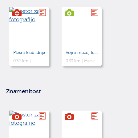
Plesni klub Idrija
Vojni muzej Idrija
0.32 km |
0.33 km |
Muzej prikazuje eksponate, ki so jih uporabljali vojaki 20. stoletja,
Znamenitost