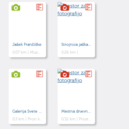
Jašek Frančiške
Strojnica jaška Inzaghi
0.07 km |
Muzej rudniške tehnične dediščine
0.26 km |
Galerija Svete Barbare in kripta
Mestna dnevna soba Pr’ Golitu
0.3 km |
Proti koncu druge svetovne vojne so zavezniki med bombardiranjem Idrije precej poškodovali cerkev, ki je stala na tem mestu. Sedaj je pod trgom urejena galerija in pogled na kripto.
0.32 km |
Prostor za srečevanja, druženje in soustvarjanje življenja v centru Idrije