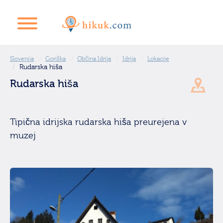
Slovenija
Goriška
Občina Idrija
Idrija
Lokacije
Rudarska hiša
Rudarska hiša
Tipična idrijska rudarska hiša preurejena v
muzej