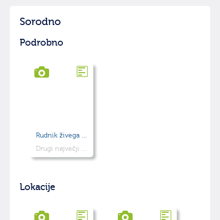
Sorodno
Podrobno
Rudnik živega srebra Idrija
Drugi največji rudnik živega srebra na svetu
Lokacije