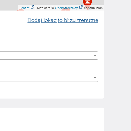
Leaflet
| Map data ©
OpenStreetMap
contributors
Dodaj lokacijo blizu trenutne