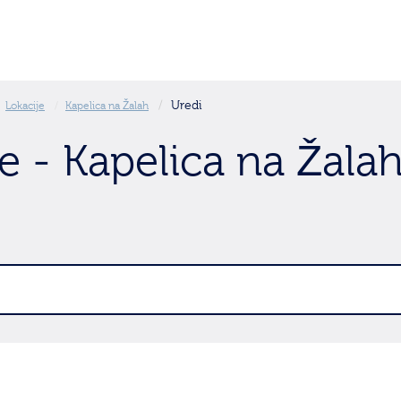
Uredi
Lokacije
Kapelica na Žalah
e - Kapelica na Žala