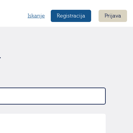
Iskanje
Registracija
Prijava
h