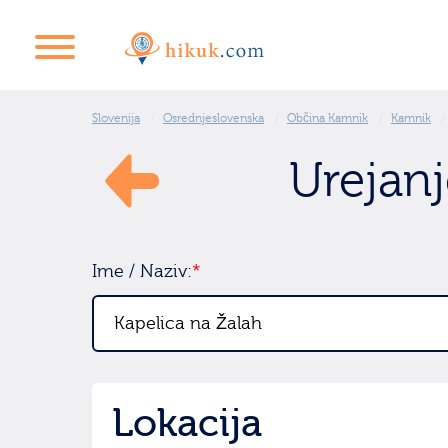
Slovenija
Osrednjeslovenska
Občina Kamnik
Kamnik
Urejanj
Ime / Naziv:
*
Lokacija