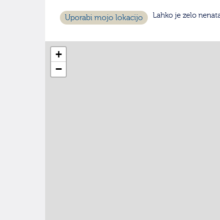
Lahko je zelo nena
Uporabi mojo lokacijo
+
−