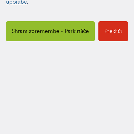
uporabe
.
Prekliči
© hikuk.com |
Pogoji uporabe
|
Iskanje
|
O strani
|
Viri in nadaljnje branje
|
info@hikuk.com