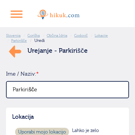
Slovenija
Goriška
Občina Idrija
Godovič
Lokacije
Uredi
Parkirišče
Urejanje - Parkirišče
Ime / Naziv:
*
Lokacija
Lahko je zelo
Uporabi mojo lokacijo