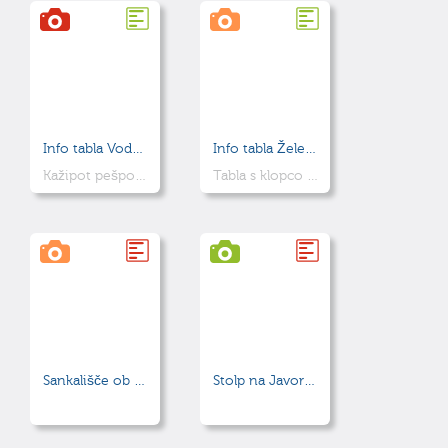
Info tabla Vodno - energijska pot
Info tabla Železnodobno grobišče
Kažipot pešpoti okolice
Tabla s klopco in razgledom na Most na Soči
Sankališče ob TSC Vojsko
Stolp na Javorniku