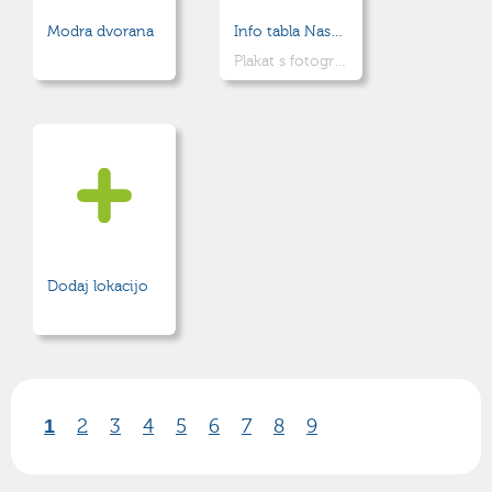
Modra dvorana
Info tabla Naselje v mlajši železni dobi
Plakat s fotografijami arheoloških najdb
Dodaj lokacijo
1
2
3
4
5
6
7
8
9