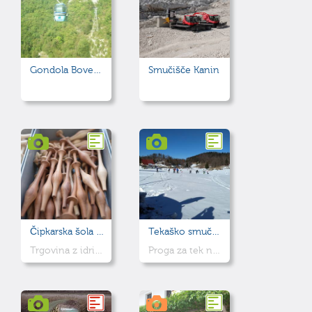
Gondola Bovec - Kanin
Smučišče Kanin
Čipkarska šola Idrija - trgovina in razstava
Tekaško smučarski center Vojsko
Trgovina z idrijsko čipko in razstava čipk učenk in učencev Čipkarske šole Idrija
Proga za tek na smučeh se začne na tej lokaciji. Ponujajo tudi izposojo opreme.