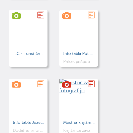
TIC - Turistično informacijski center Idrija in Center za obiskovalce
Info tabla Pot ob Soči
Prikaz pešpoti na desnem bregu Soče
Info tabla Jezero
Mestna knjižnica in čitalnica
Dodatne informacije o jezeru
Knjižnica zavzema celotno prvo nadstropje magazina, uporablja pa tudi pritlični prostor v isti stavbi, ki je namenjen prireditvam, uram pravljic, organiziranim obiskom in knjižnim razstavam.