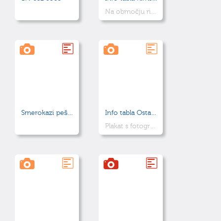
Na območju rimskega grobišča
Smerokazi peš poti in žig ob kapelici v Skručji dolini
Info tabla Ostaline železnodobne hiše "11"
Plakat s fotografijo arheološke najdbe