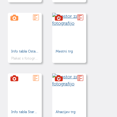
Info tabla Ostaline železnodobne hiše "1"
Mestni trg
Plakat s fotografijo arheološke najdbe
Info tabla Staroslovansko selišče
Ahacijev trg