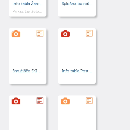
Info tabla Žare železnodobnih grobov
Splošna bolnišnica "dr. Franca Derganca" Nova Gorica
Prikaz žar železnodobnih grobov
Smučišče SKI BOR
Info tabla Postajališča na Kosmačevi učni poti