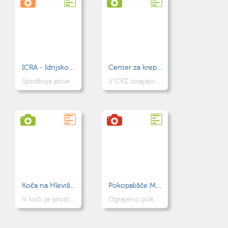
ICRA - Idrijsko – Cerkljanska razvojna agencija
Center za krepitev zdravja
Spodbuja povezovanje ter razvoj partnerskih mrež z namenom soustvarjanja trajnostnega razvoja območja – tako lokalnega kot regionalnega.
V CKZ izvajajo dejavnosti promocije zdravja, vzgoje in svetovanja za različne populacijske skupine
Koča na Hleviški planini
Pokopališče Most na Soči
V koči je prostor za prespati, ponujajo pa tudi lokalne jedi.
Ograjeno pokopališče okoli cerkve sv. Mavra