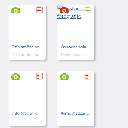
Psihiatrična bolnišnica Idrija
Osnovna šola Dušana Muniha Most na Soči
Psihiatrična bolnišnica Idrija
Devetletka s pestro zgodovino
Info tabli in klop pri Otliškem oknu
Kamp Nadiža Podbela