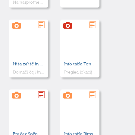
Na nasprotnem bregu Idrijce so našli sledi staroslovanske poselitve
Hiša zelišč in Dežela doživetij Log
Info tabla Tone Kralj na Primorskem
Domači čaji in ostali izdelki iz doma pridelanih zelišč. Pijača knapov, Geruš.
Pregled lokacij z njegovim delom
Brv čez Sočo
Info tabla Rimski nagrobnik