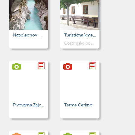
Napoleonov most čez Sočo
Turistična kmetija Pr’ Jureč
Gostinjska ponudba z lokalnimi in hišnimi specialitetami, skok v preteklost s turističnimi dogodki in muzejsko zbirko.
Pivovarna Zajc 1725
Terme Cerkno