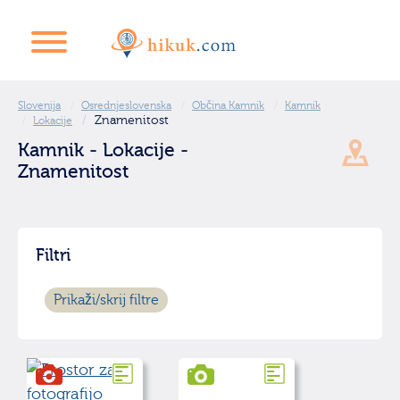
Slovenija
Osrednjeslovenska
Občina Kamnik
Kamnik
Znamenitost
Lokacije
Kamnik - Lokacije -
Znamenitost
Filtri
Prikaži/skrij filtre