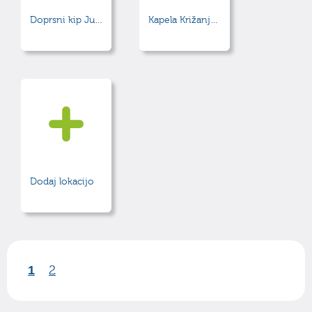
Doprsni kip Jurija Starovasnika
Kapela Križanja Gospodovega
Dodaj lokacijo
1
2