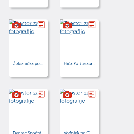
Železniška postaja Kamnik
Hiša Fortunata Berganta
Dvorec Spodnje Perovo
Vodnjak na Glavnem trgu