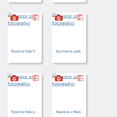
Rojstna hiša Radivoja Peterlina-Petruške
Spomenik padlim v prvi svetovni vojni na Žalah
Rojstna hiša pesnika Antona Medveda
Kapelica v Medvedovi ulici