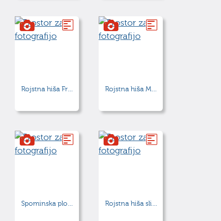
Rojstna hiša Frana Albrehta
Rojstna hiša Marije Vere
Spominska plošča Josipu Brozu Titu
Rojstna hiša slikarjev Koželj