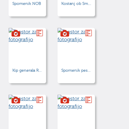
Spomenik NOB
Kostanj ob Smoletovem gradiču
Kip generala Rudolfa Maistra
Spomenik pesniku Antonu Medvedu