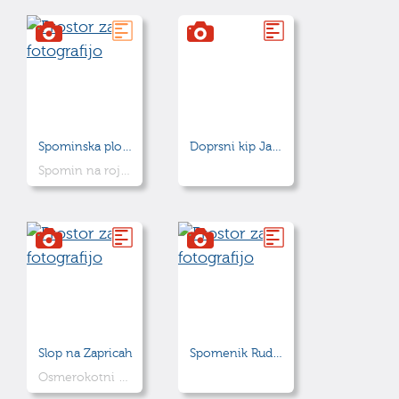
Spominska plošča - Rudolf Maister
Doprsni kip Jakoba Molka-Mohorja
Spomin na rojstni kraj generala Rudolfa Maistra
Slop na Zapricah
Spomenik Rudolfu Maistru
Osmerokotni poznogotski steber iz leta 1537