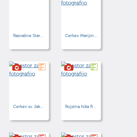
Razvaline Starega gradu
Cerkev Marijine in Jožefove zaroke
Cerkev sv. Jakoba
Rojstna hiša Rudolfa Maistra