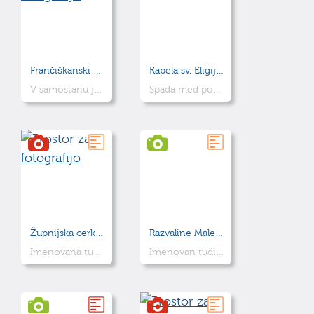
Frančiškanski samostan in knjižnica
Kapela sv. Eligija na Malem gradu
V samostanu je knjižnica, ki hrani mnoga neprecenljiva dela.
Spada med pomembnejše romanske spomenike v Sloveniji
Župnijska cerkev Marijinega brezmadežnega spočetja
Razvaline Malega gradu
Imenovana tudi župnijska cerkev na Šutni
Imenovan tudi Spodnji grad