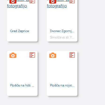
Grad Zaprice
Dvorec Zgornje Perovo
Šmolčeva ali Tomšičeva graščina
Plošča na hiši zaslužnih slovenskih slikarjev
Plošča na rojstni hiši Ivana Vaupotiča