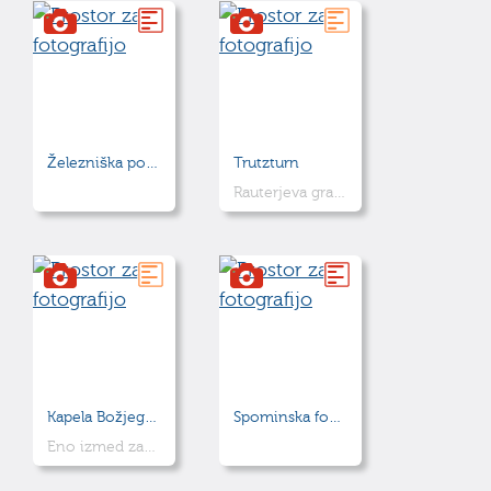
Železniška postaja Kamnik-Mesto
Trutzturn
Rauterjeva graščina
Kapela Božjega groba
Spominska fontana
Eno izmed zadnjih del Jožeta Plečnika