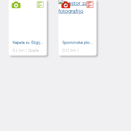
Kapela sv. Eligija na Malem gradu
Spominska plošča razglasitvi občinskega praznika
0.1 km |
Spada med pomembnejše romanske spomenike v Sloveniji
0.11 km |