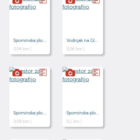
Spominska plošča Juriju Japlju
Vodnjak na Glavnem trgu
0.04 km |
0.06 km |
Spominska plošča Josipu Brozu Titu
Spominska plošča Mihaelu in Janku Kramarju
0.09 km |
0.1 km |