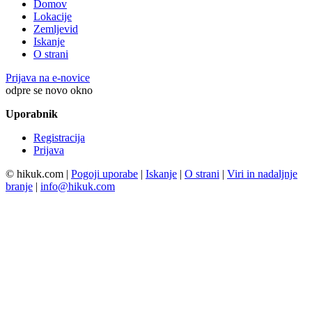
Domov
Lokacije
Zemljevid
Iskanje
O strani
Prijava na e-novice
odpre se novo okno
Uporabnik
Registracija
Prijava
© hikuk.com |
Pogoji uporabe
|
Iskanje
|
O strani
|
Viri in nadaljnje
branje
|
info@hikuk.com