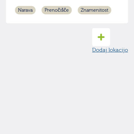
Narava
Prenočišče
Znamenitost
Dodaj lokacijo
© hikuk.com |
Pogoji uporabe
|
Iskanje
|
O strani