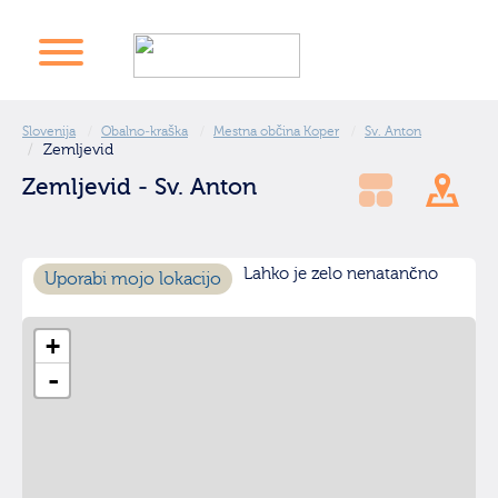
Slovenija
Obalno-kraška
Mestna občina Koper
Sv. Anton
Zemljevid
Zemljevid - Sv. Anton
Lahko je zelo nenatančno
Uporabi mojo lokacijo
+
-