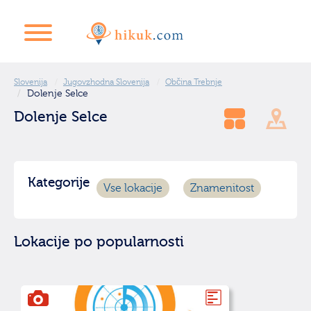
Slovenija
Jugovzhodna Slovenija
Občina Trebnje
Dolenje Selce
Dolenje Selce
Kategorije
Vse lokacije
Znamenitost
Lokacije po popularnosti