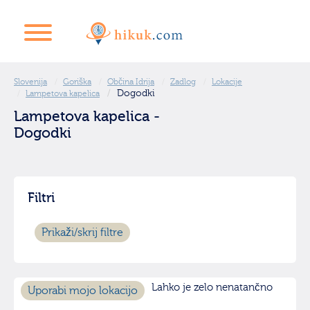
Slovenija
Goriška
Občina Idrija
Zadlog
Lokacije
Dogodki
Lampetova kapelica
Lampetova kapelica -
Dogodki
Filtri
Prikaži/skrij filtre
Lahko je zelo nenatančno
Uporabi mojo lokacijo