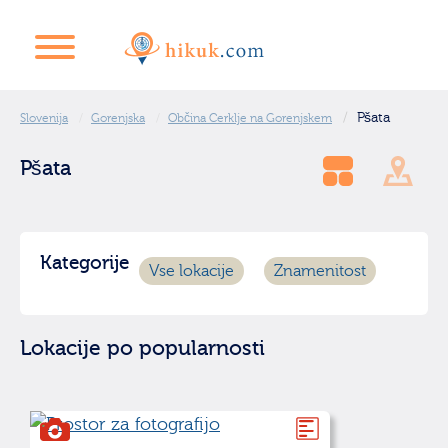
Pšata
Slovenija
Gorenjska
Občina Cerklje na Gorenjskem
Pšata
Kategorije
Vse lokacije
Znamenitost
Lokacije po popularnosti