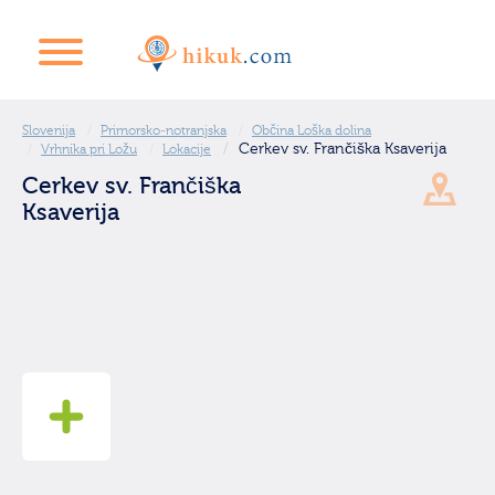
Slovenija
Primorsko-notranjska
Občina Loška dolina
Cerkev sv. Frančiška Ksaverija
Vrhnika pri Ložu
Lokacije
Cerkev sv. Frančiška
Ksaverija