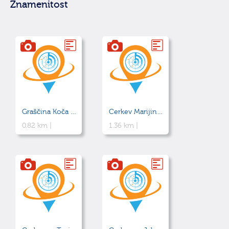
Znamenitost
Graščina Koča vas
Cerkev Marijinega vnebovzetja
0.82 km |
1.36 km |