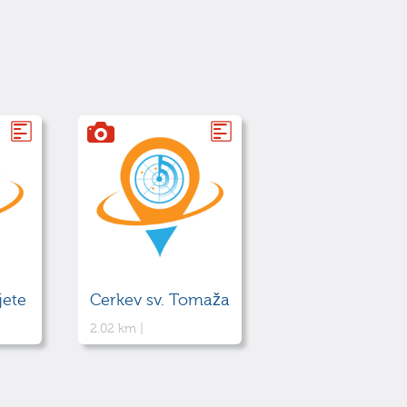
jete
Cerkev sv. Tomaža
2.02 km |