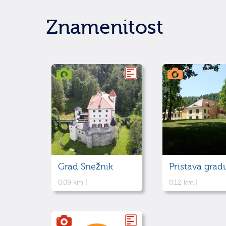
Znamenitost
Grad Snežnik
0.09 km |
0.12 km |