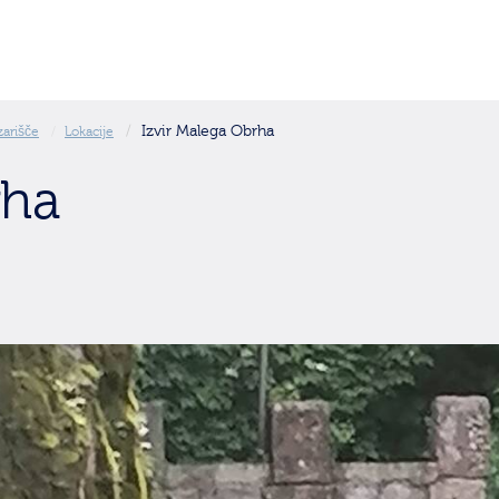
Izvir Malega Obrha
zarišče
Lokacije
rha