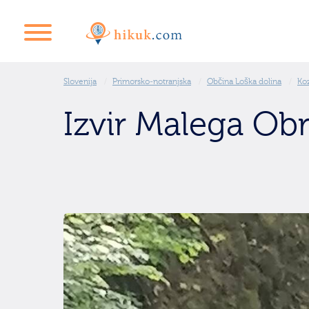
Slovenija
Primorsko-notranjska
Občina Loška dolina
Ko
Izvir Malega Ob