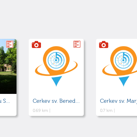
Pristava gradu Snežnik
Cerkev sv. Benedikta
Cerkev sv. Mar
0.69 km |
0.7 km |