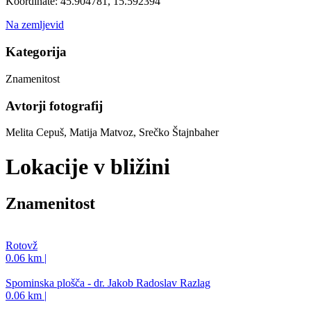
Koordinate: 45.904781, 15.592394
Na zemljevid
Kategorija
Znamenitost
Avtorji fotografij
Melita Cepuš, Matija Matvoz, Srečko Štajnbaher
Lokacije v bližini
Znamenitost
Rotovž
0.06 km |
Spominska plošča - dr. Jakob Radoslav Razlag
0.06 km |