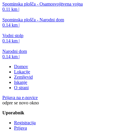
Spominska plošča - Osamosvojitvena vojna
0.11 km |
Spominska plošča - Narodni dom
0.14 km |
Vodni stolp
0.14 km |
Narodni dom
0.14 km |
Domov
Lokacije
Zemljevid
Iskanje
O strani
Prijava na e-novice
odpre se novo okno
Uporabnik
Registracija
Prijava