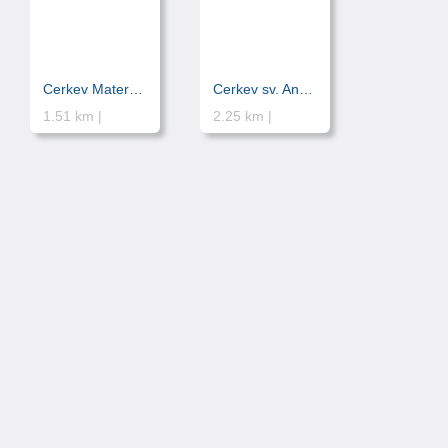
Cerkev Matere božje vnebovzete
Cerkev sv. Andreja
1.51 km |
2.25 km |
© hikuk.com |
Pogoji uporabe
|
Iskanje
|
O strani
|