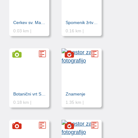
Cerkev sv. Martina
Spomenik žrtvam druge svetovne vojne
0.03 km |
0.16 km |
Botanični vrt Sežana
Znamenje
0.18 km |
1.35 km |