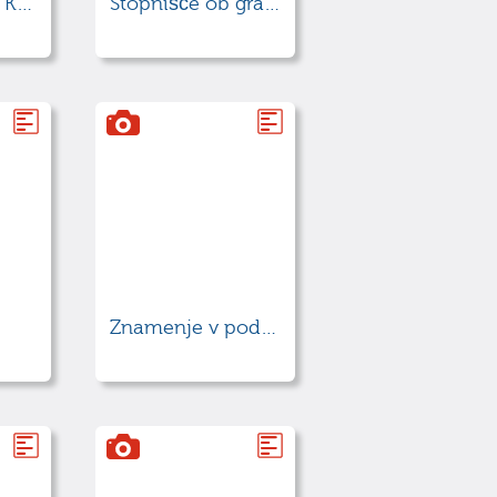
Sončna ura ob Kobdiljskem stolpu
Stopnišče ob gradu
Znamenje v podhodu