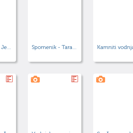
Kapelica Srca Jezusovega
Spomenik - Taras Ševčenko
Kamniti vodnj