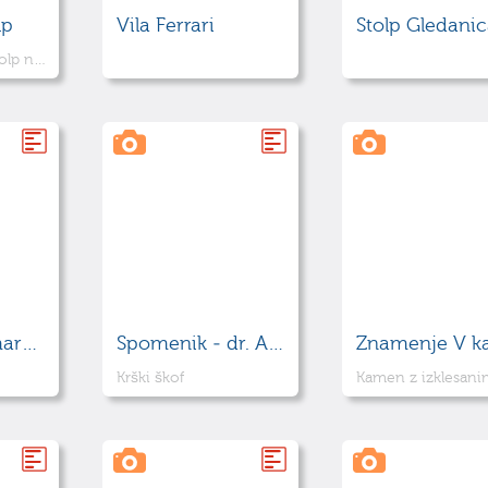
lp
Vila Ferrari
Stolp Gledani
Imenovan tudi Stolp na vratih
Grajžarjeva marenda
Spomenik - dr. Anton Mahnič
Znamenje V ka
Krški škof