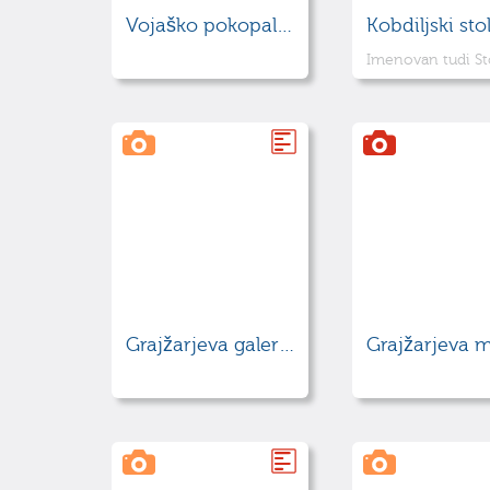
Vojaško pokopališče padlih v 1. sv. vojni
Kobdiljski sto
Grajžarjeva galerija