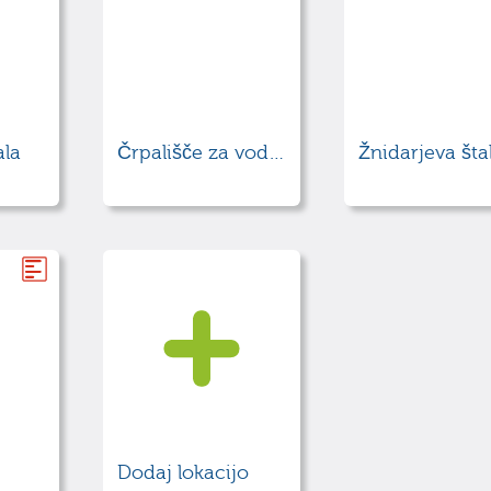
ala
Črpališče za vodo v Podlazih
Žnidarjeva šta
Dodaj lokacijo