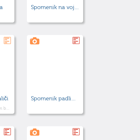
ca
Spomenik na vojaškem pokopališču
liči
Spomenik padlim za svobodo
Kamen z izklesanim besedilom in križem