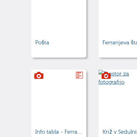
Pošta
Ferrarijeva št
Info tabla - Ferrarijev vrt
Križ v Sedulni