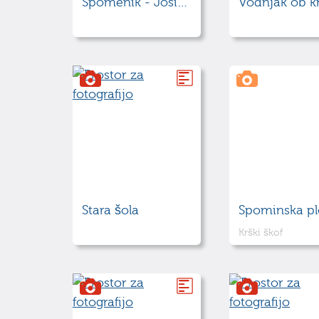
Spomenik - Josip Abram
Stara šola
Krški škof