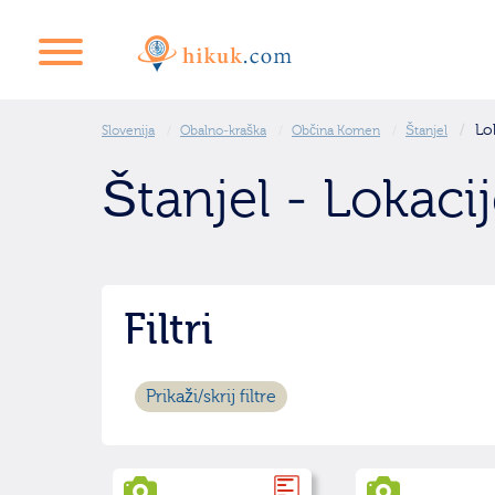
Lo
Slovenija
Obalno-kraška
Občina Komen
Štanjel
Štanjel - Lokaci
Filtri
Prikaži/skrij filtre