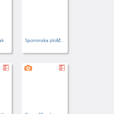
ak
Spominska plošča 30. diviziji 9. korpusa