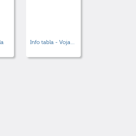
la
Info tabla - Vojaško pokopališče iz 1. svetovne vojne