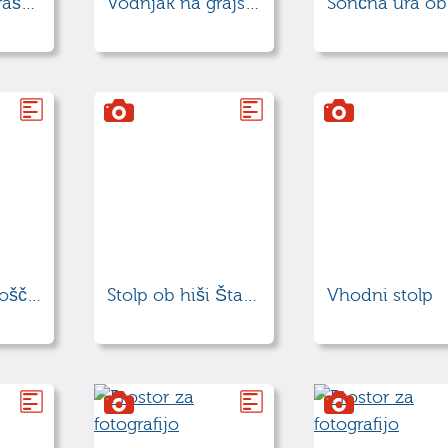
Vodnjak ob kraški hiši
Vodnjak na grajskem dvorišču
Spominska plošča - dr. Anton Mahnič
Stolp ob hiši Štanjel 3
Vhodni stolp