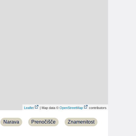
Leaflet
| Map data ©
OpenStreetMap
contributors
Narava
Prenočišče
Znamenitost