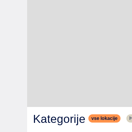
Kategorije
vse lokacije
H