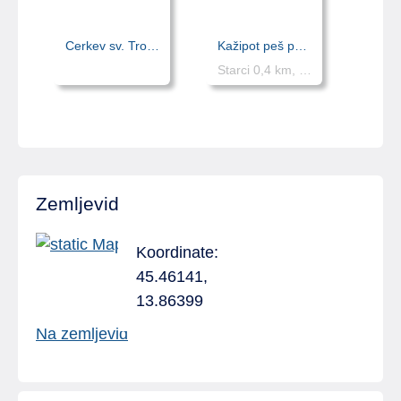
Cerkev sv. Trojice in tabor Hrastovlje
Kažipot peš poti - Starci
Starci 0,4 km, Veli vir 2,4 km, Pisari 4,6 km
Zemljevid
Koordinate:
45.46141,
13.86399
Na zemljevid