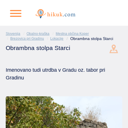
Slovenija
Obalno-kraška
Mestna občina Koper
Obrambna stolpa Starci
Brezovica pri Gradinu
Lokacije
Obrambna stolpa Starci
Imenovano tudi utrdba v Gradu oz. tabor pri
Gradinu