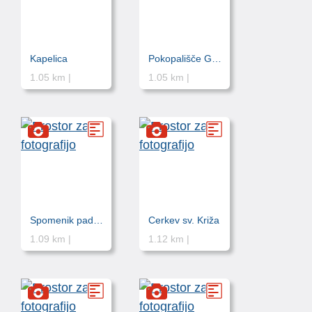
Kapelica
Pokopališče Gradin
1.05 km |
1.05 km |
Spomenik padlim v NOB
Cerkev sv. Križa
1.09 km |
1.12 km |