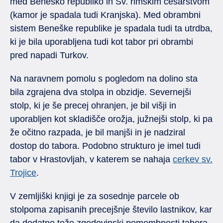
med Beneško republiko in Sv. rimskim cesarstvom
(kamor je spadala tudi Kranjska). Med obrambni
sistem Beneške republike je spadala tudi ta utrdba,
ki je bila uporabljena tudi kot tabor pri obrambi
pred napadi Turkov.
Na naravnem pomolu s pogledom na dolino sta
bila zgrajena dva stolpa in obzidje. Severnejši
stolp, ki je še precej ohranjen, je bil višji in
uporabljen kot skladišče orožja, južnejši stolp, ki pa
že očitno razpada, je bil manjši in je nadziral
dostop do tabora. Podobno strukturo je imel tudi
tabor v Hrastovljah, v katerem se nahaja
cerkev sv.
Trojice
.
V zemljiški knjigi je za sosednje parcele ob
stolpoma zapisanih precejšnje število lastnikov, kar