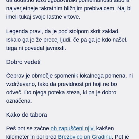
da dodatno težo zgodovinski pomembnosti tabora
najverjetneje takratnim bližnjim prebivalcem. Naj bi
imeli tukaj svoje lastne vrtove.
Legenda pravi, da je pod stolpom skrit zaklad.
Iskalo ga je že precej ljudi, če pa ga je kdo našel,
tega ni povedal javnosti.
Dobro vedeti
Čeprav je območje spomenik lokalnega pomena, ni
vzdrževano, tako da previdnost pri hoji ne bo
odveč. Do njega poteka steza, ki pa je dobro
označena.
Kako do tabora
Peš pot se začne
ob zapuščeni njivi
kakšen
kilometer in pol pred
Brezovico pri Gradinu
. Pot je