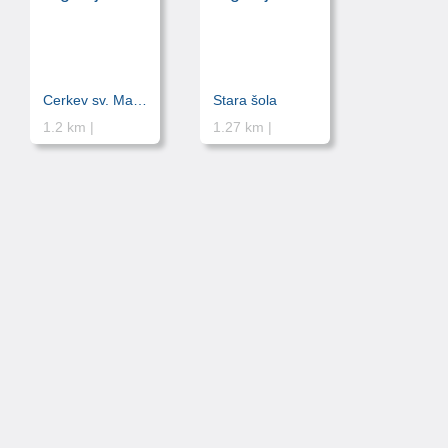
Cerkev sv. Martina
Stara šola
1.2 km |
1.27 km |
© hikuk.com |
Pogoji uporabe
|
Iskanje
|
O strani
|