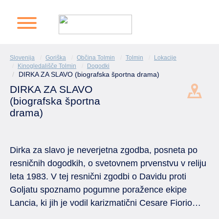
Slovenija
Goriška
Občina Tolmin
Tolmin
Lokacije
Kinogledališče Tolmin
Dogodki
DIRKA ZA SLAVO (biografska športna drama)
DIRKA ZA SLAVO
(biografska športna
drama)
Dirka za slavo je neverjetna zgodba, posneta po
resničnih dogodkih, o svetovnem prvenstvu v reliju
leta 1983. V tej resnični zgodbi o Davidu proti
Goljatu spoznamo pogumne poražence ekipe
Lancia, ki jih je vodil karizmatični Cesare Fiorio…