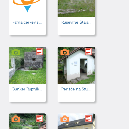
Farna cerkev sv. Martina
Ruševine Štalarjeve hiše
Bunker Rupnikove linije, tip MG/7
Perišče na Studencu