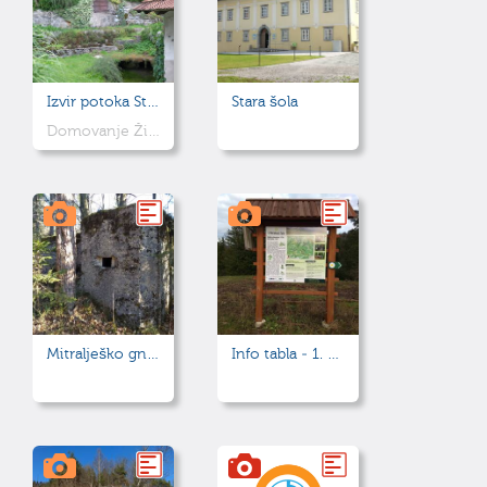
Izvir potoka Studenec
Stara šola
Domovanje Žirovskega lintverna - zmaja
Mitralješko gnezdo
Info tabla - 1. Pot skozi Zalo