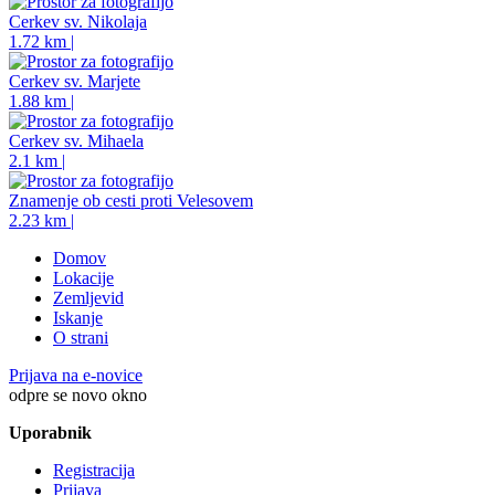
Cerkev sv. Nikolaja
1.72 km |
Cerkev sv. Marjete
1.88 km |
Cerkev sv. Mihaela
2.1 km |
Znamenje ob cesti proti Velesovem
2.23 km |
Domov
Lokacije
Zemljevid
Iskanje
O strani
Prijava na e-novice
odpre se novo okno
Uporabnik
Registracija
Prijava