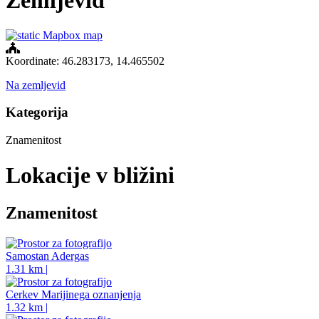
Zemljevid
Koordinate: 46.283173, 14.465502
Na zemljevid
Kategorija
Znamenitost
Lokacije v bližini
Znamenitost
Samostan Adergas
1.31 km |
Cerkev Marijinega oznanjenja
1.32 km |