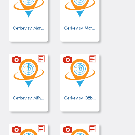
Cerkev sv. Martina v Stražišču
Cerkev sv. Marije Magdalene
Cerkev sv. Mihaela na Drulovki
Cerkev sv. Ožbolta