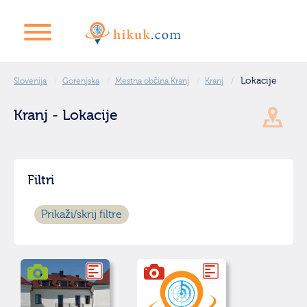
Lokacije
Slovenija
Gorenjska
Mestna občina Kranj
Kranj
Kranj - Lokacije
Filtri
Prikaži/skrij filtre