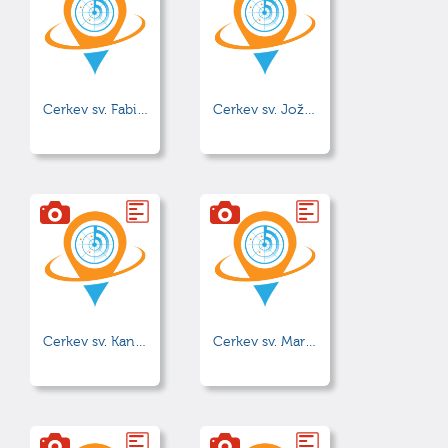
Cerkev sv. Fabijana, Boštjana in Roka
Cerkev sv. Jožefa
Cerkev sv. Kancijana
Cerkev sv. Marjete na Šmarjetni gori