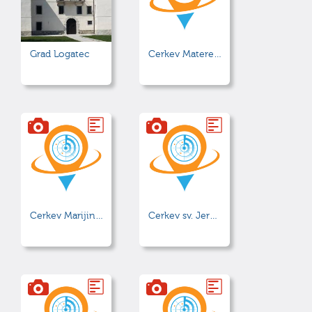
Grad Logatec
Cerkev Matere božje rožnovenske
Cerkev Marijinega vnebovzetja
Cerkev sv. Jerneja