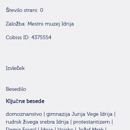
Število strani: 0
Založba: Mestni muzej Idrija
Cobiss ID: 4375554
Izvleček
Besedilo
Ključne besede
domoznanstvo | gimnazija Jurija Vege Idrija |
rudnik živega srebra Idrija | protestantizem |
Damir Feigel | Idrija | Vojsko | Jožef Mrak |