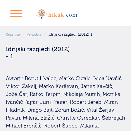
Idrijski razgledi (2012) 1
Knjižnica
Periodika
Idrijski razgledi (2012)
- 1
Avtorji: Borut Hvalec, Marko Cigale, Ivica Kavčič,
Viktor Žakelj, Marko Kerševan, Janez Kavčič,
Jože Čar, Rafko Terpin, Nikolaja Munih, Monika
Ivančič Fajfar, Jurij Pfeifer, Robert Jereb, Miran
Hladnik, Drago Bajt, Zoran Božič, Vital Žerjav
Pavlin, Milena Blažić, Christie Osredkar, Šebreljah
Mihael Brenčič, Robert Šabec, Milanka