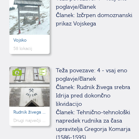
poglavje/članek
Članek: Izčrpen domoznanski
prikaz Vojskega
Vojsko
58 lokacij
Teža povezave: 4 - vsaj eno
poglavje/članek
Članek: Rudnik živega srebra
Idrija pred dokončno
likvidacijo
Članek: Tehnično-tehnološki
Rudnik živega srebra Idrija
napredek rudnika za časa
Drugi največji rudnik živega srebra na svetu
upravitelja Gregorja Komarja
(1586-1595)