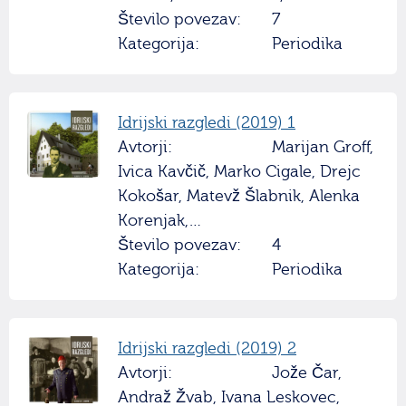
Število povezav:
7
Kategorija:
Periodika
Idrijski razgledi (2019) 1
Avtorji:
Marijan Groff,
Ivica Kavčič, Marko Cigale, Drejc
Kokošar, Matevž Šlabnik, Alenka
Korenjak,…
Število povezav:
4
Kategorija:
Periodika
Idrijski razgledi (2019) 2
Avtorji:
Jože Čar,
Andraž Žvab, Ivana Leskovec,