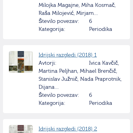
Milojka Magajne, Miha Kosmač,
Raša Milojević, Mirjam…
Število povezav:
6
Kategorija:
Periodika
Idrijski razgledi (2018) 1
Avtorji:
Ivica Kavčič,
Martina Peljhan, Mihael Brenčič,
Stanislav Južnič, Nada Praprotnik,
Dijana…
Število povezav:
6
Kategorija:
Periodika
Idrijski razgledi (2018) 2