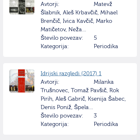
Avtorji:
Matevž
Šlabnik, Aleš Krbavčič, Mihael
Brenčič, Ivica Kavčič, Marko
Matičetov, Neža…
Število povezav:
5
Kategorija:
Periodika
Idrijski razgledi (2017) 1
Avtorji:
Milanka
Trušnovec, Tomaž Pavšič, Rok
Pirih, Aleš Gabrič, Ksenija Šabec,
Denis Poniž, Špela…
Število povezav:
3
Kategorija:
Periodika