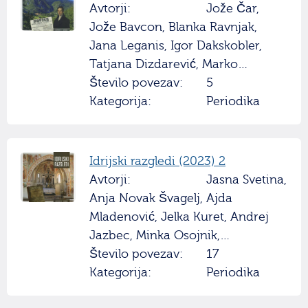
Avtorji:
Jože Čar,
Jože Bavcon, Blanka Ravnjak,
Jana Leganis, Igor Dakskobler,
Tatjana Dizdarević, Marko…
Število povezav:
5
Kategorija:
Periodika
Idrijski razgledi (2023) 2
Avtorji:
Jasna Svetina,
Anja Novak Švagelj, Ajda
Mladenović, Jelka Kuret, Andrej
Jazbec, Minka Osojnik,…
Število povezav:
17
Kategorija:
Periodika