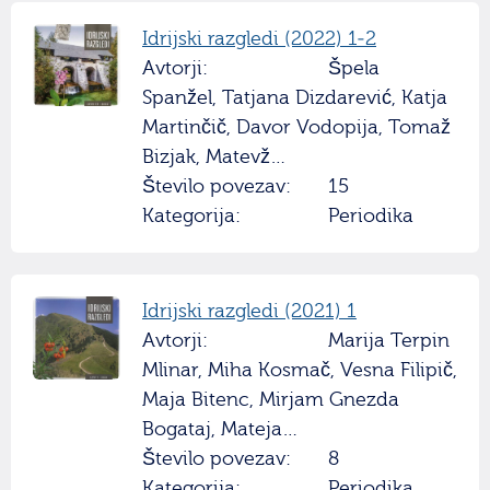
Idrijski razgledi (2022) 1-2
Avtorji:
Špela
Spanžel, Tatjana Dizdarević, Katja
Martinčič, Davor Vodopija, Tomaž
Bizjak, Matevž…
Število povezav:
15
Kategorija:
Periodika
Idrijski razgledi (2021) 1
Avtorji:
Marija Terpin
Mlinar, Miha Kosmač, Vesna Filipič,
Maja Bitenc, Mirjam Gnezda
Bogataj, Mateja…
Število povezav:
8
Kategorija:
Periodika