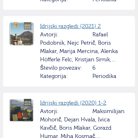
Idrijski razgledi (2021) 2
Avtorji:
Rafael
Podobnik, Nejc Petrič, Boris
Mlakar, Marija Mercina, Alenka
Höfferle Felc, Kristjan Sirnik,…
Število povezav:
6
Kategorija:
Periodika
Idrijski razgledi (2020) 1-2
Avtorji:
Maksimilijan
Mohorič, Dejan Hvala, Ivica
Kavčič, Boris Mlakar, Gorazd
Humar, Miha Kosmač,…