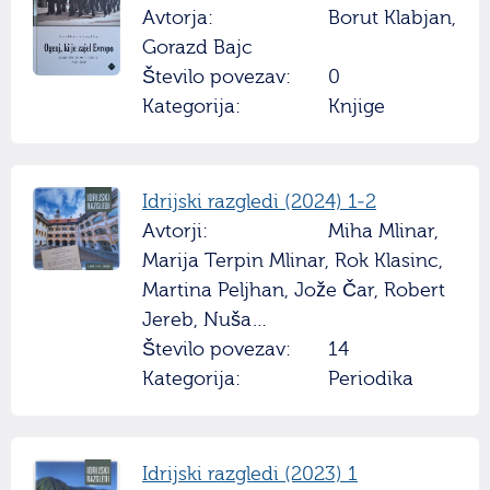
Avtorja:
Borut Klabjan,
Gorazd Bajc
Število povezav:
0
Kategorija:
Knjige
Idrijski razgledi (2024) 1-2
Avtorji:
Miha Mlinar,
Marija Terpin Mlinar, Rok Klasinc,
Martina Peljhan, Jože Čar, Robert
Jereb, Nuša…
Število povezav:
14
Kategorija:
Periodika
Idrijski razgledi (2023) 1