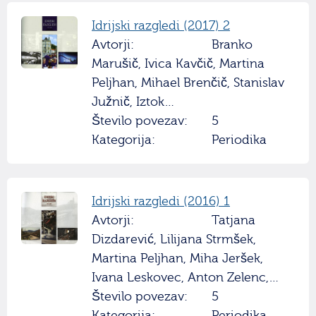
Idrijski razgledi (2017) 2
Avtorji:
Branko
Marušič, Ivica Kavčič, Martina
Peljhan, Mihael Brenčič, Stanislav
Južnič, Iztok…
Število povezav:
5
Kategorija:
Periodika
Idrijski razgledi (2016) 1
Avtorji:
Tatjana
Dizdarević, Lilijana Strmšek,
Martina Peljhan, Miha Jeršek,
Ivana Leskovec, Anton Zelenc,…
Število povezav:
5
Kategorija:
Periodika