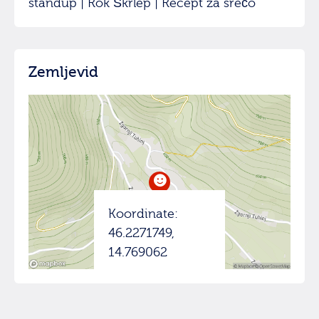
standup | Rok Škrlep | Recept za srečo
Zemljevid
Koordinate:
46.2271749,
14.769062