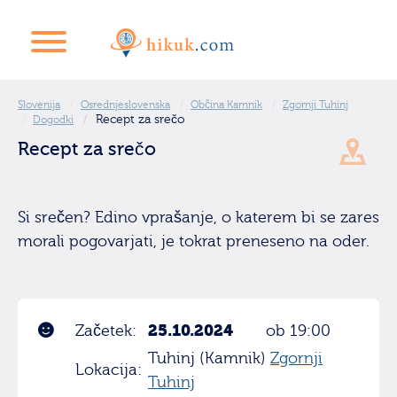
Slovenija
Osrednjeslovenska
Občina Kamnik
Zgornji Tuhinj
Recept za srečo
Dogodki
Recept za srečo
Si srečen? Edino vprašanje, o katerem bi se zares
morali pogovarjati, je tokrat preneseno na oder.
25.10.2024
Začetek:
ob 19:00
Tuhinj (Kamnik)
Zgornji
Lokacija:
Tuhinj