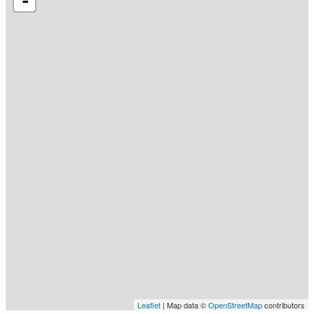
-
Leaflet
| Map data ©
OpenStreetMap
contributors