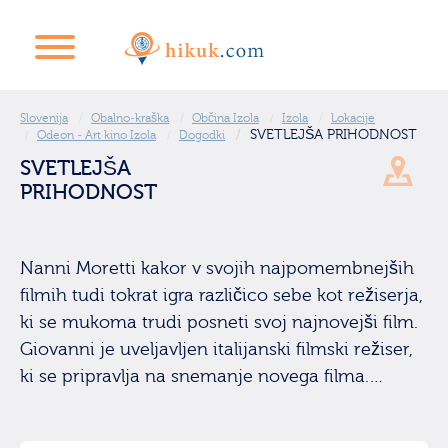
Slovenija
Obalno-kraška
Občina Izola
Izola
Lokacije
SVETLEJŠA PRIHODNOST
Odeon - Art kino Izola
Dogodki
SVETLEJŠA
PRIHODNOST
Nanni Moretti kakor v svojih najpomembnejših
filmih tudi tokrat igra različico sebe kot režiserja,
ki se mukoma trudi posneti svoj najnovejši film.
Giovanni je uveljavljen italijanski filmski režiser,
ki se pripravlja na snemanje novega filma.…