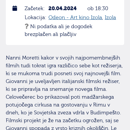
20.04.2024
Začetek:
ob 18:30
Lokacija:
Odeon - Art kino Izola
,
Izola
Ni podatka ali je dogodek
brezplačen ali plačljiv
Nanni Moretti kakor v svojih najpomembnejših
filmih tudi tokrat igra različico sebe kot režiserja,
ki se mukoma trudi posneti svoj najnovejši film.
Giovanni je uveljavljen italijanski filmski režiser,
ki se pripravlja na snemanje novega filma.
Celovečerec bo prikazoval poti madžarskega
potujočega cirkusa na gostovanju v Rimu v
dneh, ko je Sovjetska zveza vdrla v Budimpešto.
Filmski projekt je že na začetku ogrožen, saj se
Giovanni spopada z vrsto kriznih okoliščin. Le