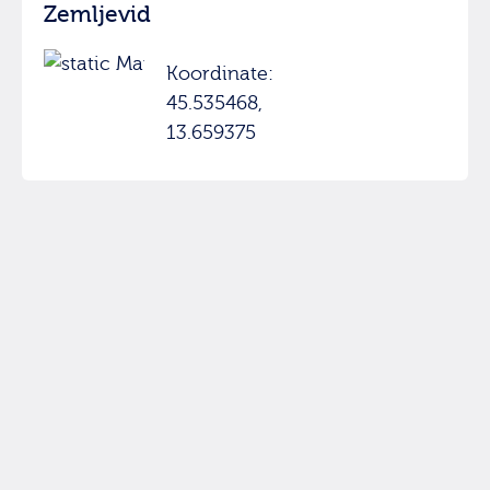
Zemljevid
Koordinate:
45.535468,
13.659375
© hikuk.com |
Pogoji uporabe
|
Iskanje
|
O strani