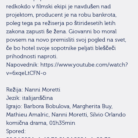
redkokdo v filmski ekipi je navdušen nad
projektom, producent je na robu bankrota,
poleg tega pa režiserja po štiridesetih letih
zakona zapusti še žena. Giovanni bo moral
povsem na novo premisliti svoj pogled na svet,
če bo hotel svoje sopotnike peljati bleščeči
prihodnosti naproti.
Napovednik: https://www.youtube.com/watch?
v=6xqeLtCFN-o
Režija: Nanni Moretti
Jezik: italijanščina
Igrajo: Barbora Bobulova, Margherita Buy,
Mathieu Amalric, Nanni Moretti, Silvio Orlando
komična drama, 01h35min
Spored: