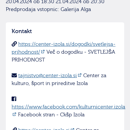
20.04.2024 ob 18:30 21.04.2024 ob 20:30
Predprodaja vstopnic: Galerija Alga
Kontakt
https://center-izola.si/dogodki/svetlejsa-
prihodnost/
Več o dogodku - SVETLEJŠA
PRIHODNOST
tajnistvo@center-izola.si
Center za
kulturo, šport in prireditve Izola
https://www.facebook.com/kulturnicenter.izola
Facebook stran - Ckšp Izola