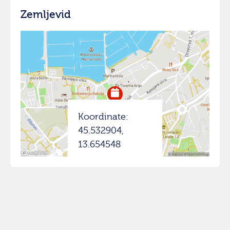
Zemljevid
Koordinate:
45.532904,
13.654548