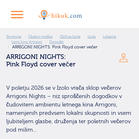
Slovenija
Obalno-kraška
Občina Izola
Izola
Lokacije
Letni kino Arrigoni
Dogodki
ARRIGONI NIGHTS: Pink Floyd cover večer
ARRIGONI NIGHTS:
Pink Floyd cover večer
V poletju 2026 se v Izolo vrača sklop večerov
Arrigoni Nights – niz sproščenih dogodkov v
čudovitem ambientu letnega kina Arrigoni,
namenjenih predvsem lokalni skupnosti in vsem
ljubiteljem glasbe, druženja ter poletnih večerov
pod milim…