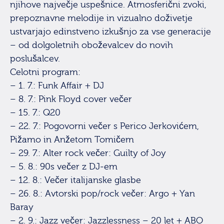
njihove največje uspešnice. Atmosferični zvoki,
prepoznavne melodije in vizualno doživetje
ustvarjajo edinstveno izkušnjo za vse generacije
– od dolgoletnih oboževalcev do novih
poslušalcev.
Celotni program:
– 1. 7.: Funk Affair + DJ
– 8. 7.: Pink Floyd cover večer
– 15. 7.: Q20
– 22. 7.: Pogovorni večer s Perico Jerkovićem,
Pižamo in Anžetom Tomičem
– 29. 7.: Alter rock večer: Guilty of Joy
– 5. 8.: 90s večer z DJ-em
– 12. 8.: Večer italijanske glasbe
– 26. 8.: Avtorski pop/rock večer: Argo + Yan
Baray
– 2. 9.: Jazz večer: Jazzlessness – 20 let + ABO