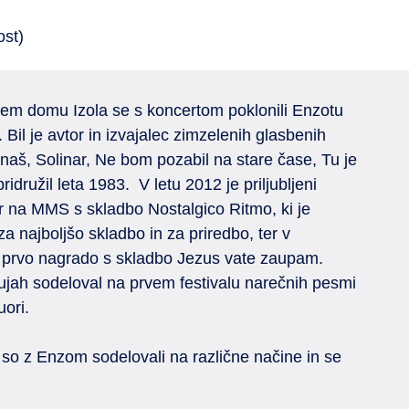
ost)
em domu Izola se s koncertom poklonili Enzotu
 Bil je avtor in izvajalec zimzelenih glasbenih
znaš, Solinar, Ne bom pozabil na stare čase, Tu je
družil leta 1983. V letu 2012 je priljubljeni
cer na MMS s skladbo Nostalgico Ritmo, ki je
za najboljšo skladbo in za priredbo, ter v
je prvo nagrado s skladbo Jezus vate zaupam.
Bujah sodeloval na prvem festivalu narečnih pesmi
ori.
i so z Enzom sodelovali na različne načine in se