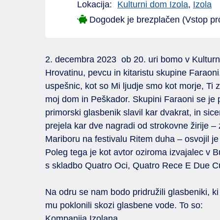
Lokacija:
Kulturni dom Izola
,
Izola
Dogodek je brezplačen (Vstop pr
2. decembra 2023 ob 20. uri bomo v Kulturn
Hrovatinu, pevcu in kitaristu skupine Faraoni.
uspešnic, kot so Mi ljudje smo kot morje, Ti 
moj dom in Peškador. Skupini Faraoni se je pri
primorski glasbenik slavil kar dvakrat, in si
prejela kar dve nagradi od strokovne žirije – 
Mariboru na festivalu Ritem duha – osvojil 
Poleg tega je kot avtor oziroma izvajalec v 
s skladbo Quatro Oci, Quatro Rece E Due Cu
Na odru se nam bodo pridružili glasbeniki, k
mu poklonili skozi glasbene vode. To so:
Kompanija Izolana,