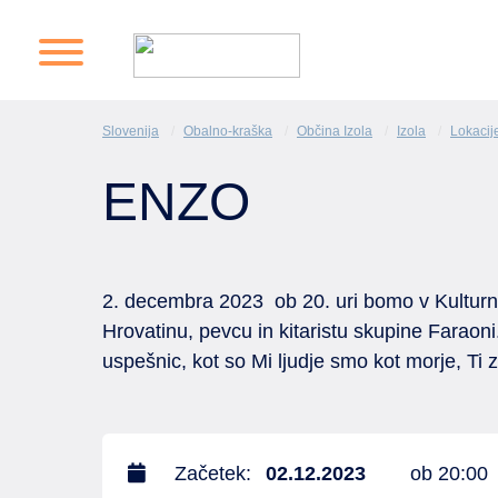
Slovenija
Obalno-kraška
Občina Izola
Izola
Lokacij
ENZO
2. decembra 2023 ob 20. uri bomo v Kulturn
Hrovatinu, pevcu in kitaristu skupine Faraoni.
uspešnic, kot so Mi ljudje smo kot morje, Ti
Začetek:
02.12.2023
ob 20:00