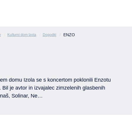
ENZO
e
Kulturni dom Izola
Dogodki
em domu Izola se s koncertom poklonili Enzotu
 Bil je avtor in izvajalec zimzelenih glasbenih
 znaš, Solinar, Ne…