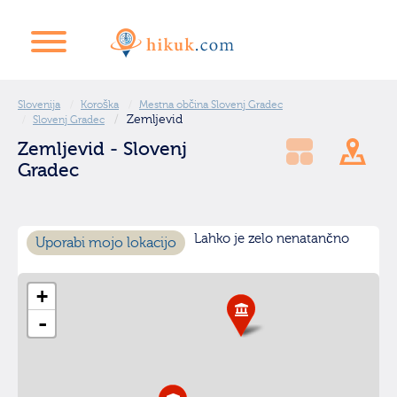
Slovenija
Koroška
Mestna občina Slovenj Gradec
Zemljevid
Slovenj Gradec
Zemljevid - Slovenj
Gradec
Lahko je zelo nenatančno
Uporabi mojo lokacijo
+
-