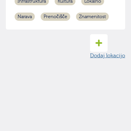
Infrastruktura
Kultura
Lokalno
Narava
Prenočišče
Znamenitost
Dodaj lokacijo