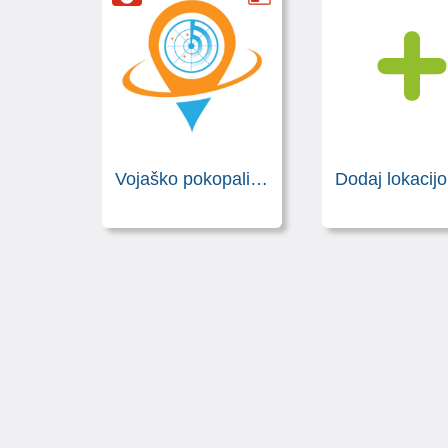
Vojaško pokopališče padlih v 1. sv vojni
Dodaj lokacijo