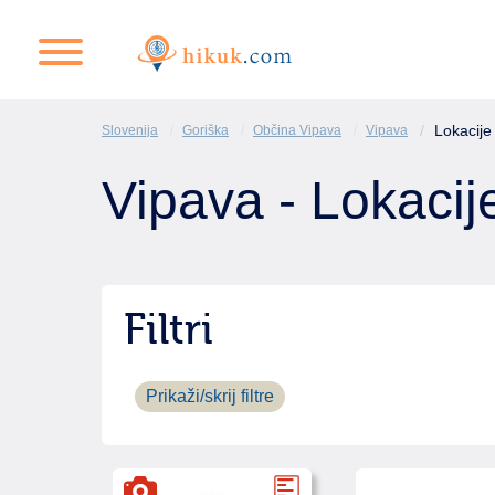
Lokacije
Slovenija
Goriška
Občina Vipava
Vipava
Vipava - Lokacij
Filtri
Prikaži/skrij filtre