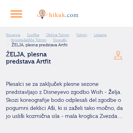
Slovenija
Goriška
Občina Tolmin
Tolmin
Lokacije
Kinogledališče Tolmin
Dogodki
ŽELJA, plesna predstava Artfit
ŽELJA, plesna
predstava Artfit
Plesalci se za zaključek plesne sezone
predstavljajo z Disneyevo zgodbo Wish - Želja.
Skozi koreografije bodo odplesali del zgodbe o
pogumni deklici Aši, ki si zaželi tako močno, da
jo usliši kozmična sila - mala kroglica Zvezda.…