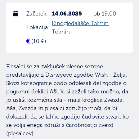
14.06.2025
Začetek:
ob 19:00
Kinogledališče Tolmin
,
Lokacija:
Tolmin
(10 €)
Plesalci se za zaključek plesne sezone
predstavljajo z Disneyevo zgodbo Wish - Želja.
Skozi koreografije bodo odplesali del zgodbe o
pogumni deklici Aši, ki si zaželi tako močno, da
jo usliši kozmična sila - mala kroglica Zvezda.
Aša, Zvezda in plesalci združijo moči, da bi
dokazali, da se lahko zgodijo čudovite stvari, ko
se volja enega združi s čarobnostjo zvezd
(plesalcev).