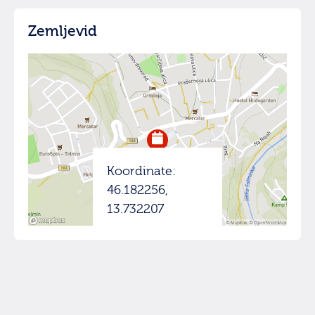
Zemljevid
Koordinate:
46.182256,
13.732207