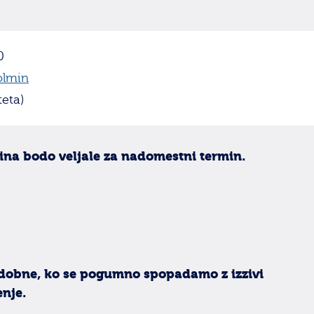
0
olmin
teta)
ina bodo veljale za nadomestni termin.
podobne, ko se pogumno spopadamo z izzivi
enje.