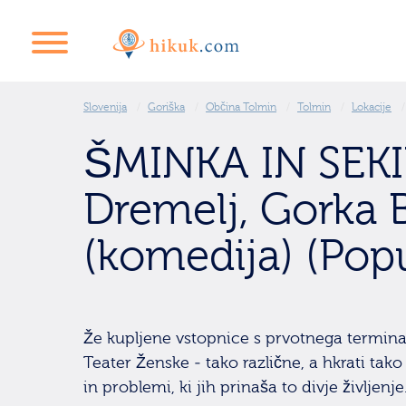
Slovenija
Goriška
Občina Tolmin
Tolmin
Lokacije
ŠMINKA IN SEKI
Dremelj, Gorka 
(komedija) (Pop
Že kupljene vstopnice s prvotnega termin
Teater Ženske - tako različne, a hkrati t
in problemi, ki jih prinaša to divje življenj