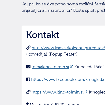
Kaj pa, ko se dve popolnoma različni ženski
prijateljici ali nasprotnici? Bosta sploh pr
Kontakt
http://www.ksm.si/koledar-prireditev
(komedija) (Popup Teater)
info@kino-tolmin.si
Kinogledališče 
https://www.facebook.com/kinogledal
https://www.kino-tolmin.si
Kinogled
Mestni trg 5, 5220 Tolmin