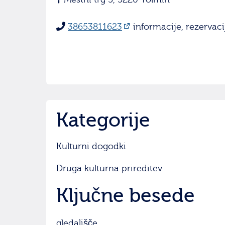
38653811623
informacije, rezervacij
Kategorije
Kulturni dogodki
Druga kulturna prireditev
Ključne besede
gledališče