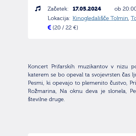
17.05.2024
Začetek:
ob 20:0
Lokacija:
Kinogledališče Tolmin
,
T
(20 / 22 €)
Koncert Prifarskih muzikantov v nizu p
katerem se bo opeval ta svojevrsten čas lj
Pesmi, ki opevajo to plemenito čustvo, Pr
Rožmarina, Na oknu deva je slonela, Pe
številne druge.