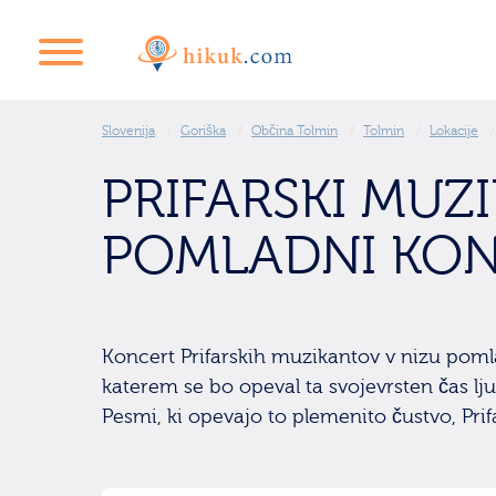
Slovenija
Goriška
Občina Tolmin
Tolmin
Lokacije
PRIFARSKI MUZ
POMLADNI KO
Koncert Prifarskih muzikantov v nizu poml
katerem se bo opeval ta svojevrsten čas lju
Pesmi, ki opevajo to plemenito čustvo, Pr