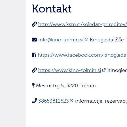
Kontakt
http://www.ksm.si/koledar-prireditev
info@kino-tolmin.si
Kinogledališče 
https://www.facebook.com/kinogledal
https://www.kino-tolmin.si
Kinogled
Mestni trg 5, 5220 Tolmin
38653811623
informacije, rezervacij