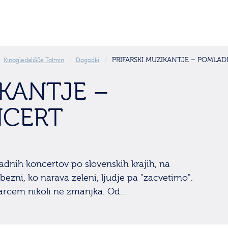
PRIFARSKI MUZIKANTJE – POMLA
Kinogledališče Tolmin
Dogodki
IKANTJE –
NCERT
adnih koncertov po slovenskih krajih, na
bezni, ko narava zeleni, ljudje pa "zacvetimo".
ifarcem nikoli ne zmanjka. Od…