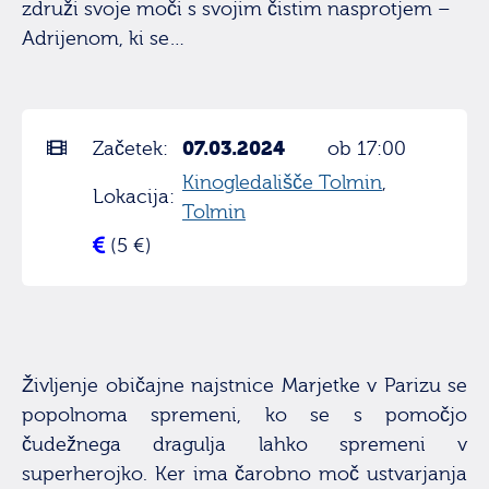
združi svoje moči s svojim čistim nasprotjem –
Adrijenom, ki se…
07.03.2024
Začetek:
ob 17:00
Kinogledališče Tolmin
,
Lokacija:
Tolmin
(5 €)
Življenje običajne najstnice Marjetke v Parizu se
popolnoma spremeni, ko se s pomočjo
čudežnega dragulja lahko spremeni v
superherojko. Ker ima čarobno moč ustvarjanja