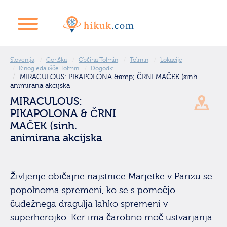
Slovenija
Goriška
Občina Tolmin
Tolmin
Lokacije
Kinogledališče Tolmin
Dogodki
MIRACULOUS: PIKAPOLONA &amp; ČRNI MAČEK (sinh.
animirana akcijska
MIRACULOUS:
PIKAPOLONA & ČRNI
MAČEK (sinh.
animirana akcijska
Življenje običajne najstnice Marjetke v Parizu se
popolnoma spremeni, ko se s pomočjo
čudežnega dragulja lahko spremeni v
superherojko. Ker ima čarobno moč ustvarjanja