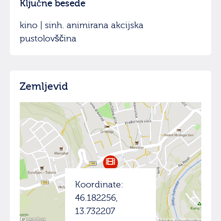
Ključne besede
kino | sinh. animirana akcijska
pustolovščina
Zemljevid
Koordinate:
46.182256,
13.732207