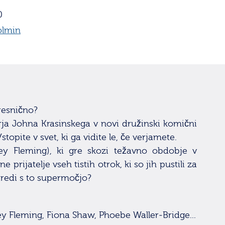
0
olmin
 resnično?
erja Johna Krasinskega v novi družinski komični
stopite v svet, ki ga vidite le, če verjamete.
y Fleming), ki gre skozi težavno obdobje v
e prijatelje vseh tistih otrok, ki so jih pustili za
naredi s to supermočjo?
ley Fleming, Fiona Shaw, Phoebe Waller-Bridge...