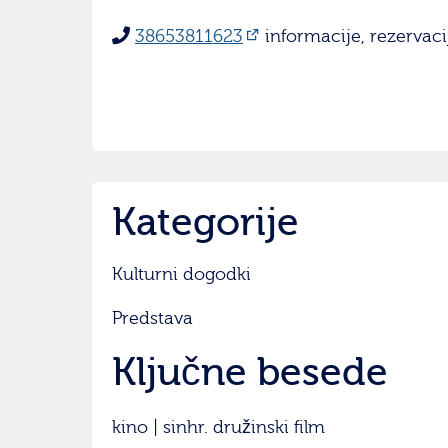
38653811623
informacije, rezervacij
Kategorije
Kulturni dogodki
Predstava
Ključne besede
kino | sinhr. družinski film