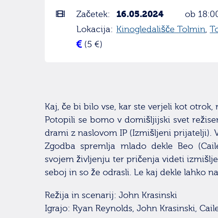
16.05.2024
Začetek:
ob 18:0
Lokacija:
Kinogledališče Tolmin
,
T
(5 €)
Kaj, če bi bilo vse, kar ste verjeli kot otrok,
Potopili se bomo v domišljijski svet režis
drami z naslovom IP (Izmišljeni prijatelji). V
Zgodba spremlja mlado dekle Beo (Caile
svojem življenju ter pričenja videti izmišljen
seboj in so že odrasli. Le kaj dekle lahko 
Režija in scenarij: John Krasinski
Igrajo: Ryan Reynolds, John Krasinski, Cai