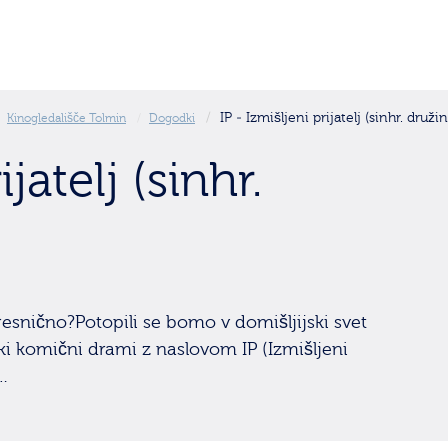
IP - Izmišljeni prijatelj (sinhr. družin
Kinogledališče Tolmin
Dogodki
jatelj (sinhr.
k, resnično?Potopili se bomo v domišljijski svet
ki komični drami z naslovom IP (Izmišljeni
e…