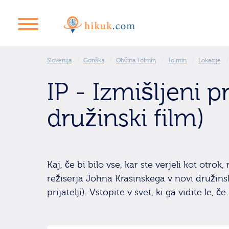
Slovenija
Goriška
Občina Tolmin
Tolmin
Lokacije
IP - Izmišljeni pri
družinski film)
Kaj, če bi bilo vse, kar ste verjeli kot otro
režiserja Johna Krasinskega v novi družins
prijatelji). Vstopite v svet, ki ga vidite le, č