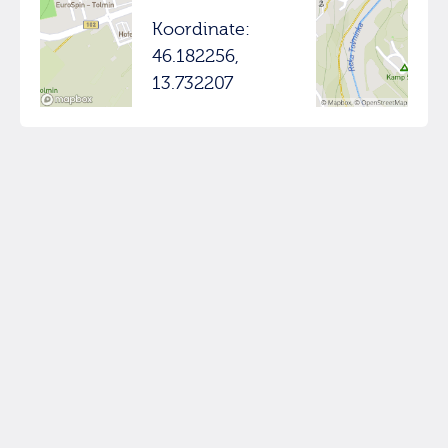
Koordinate:
46.182256,
13.732207
© hikuk.com |
Pogoji uporabe
|
Iskanje
|
O strani
|
Viri in nadaljnje branje
|
info@hikuk.com