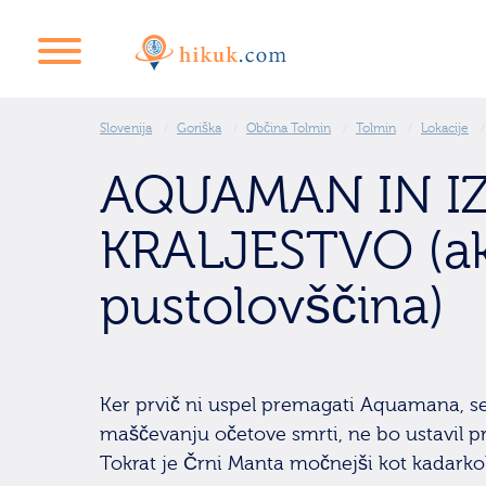
Slovenija
Goriška
Občina Tolmin
Tolmin
Lokacije
AQUAMAN IN I
KRALJESTVO (ak
pustolovščina)
Ker prvič ni uspel premagati Aquamana, se
maščevanju očetove smrti, ne bo ustavil pre
Tokrat je Črni Manta močnejši kot kadarko