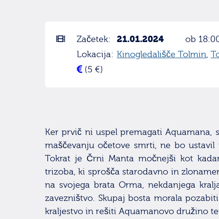
21.01.2024
Začetek:
ob 18:0
Lokacija:
Kinogledališče Tolmin
,
T
(5 €)
Ker prvič ni uspel premagati Aquamana, 
maščevanju očetove smrti, ne bo ustavil p
Tokrat je Črni Manta močnejši kot kadar
trizoba, ki sprošča starodavno in zlonam
na svojega brata Orma, nekdanjega kralja
zavezništvo. Skupaj bosta morala pozabiti 
kraljestvo in rešiti Aquamanovo družino t