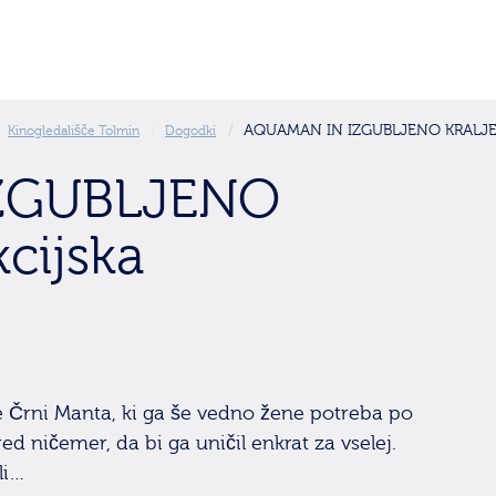
AQUAMAN IN IZGUBLJENO KRALJESTV
Kinogledališče Tolmin
Dogodki
ZGUBLJENO
cijska
 Črni Manta, ki ga še vedno žene potreba po
d ničemer, da bi ga uničil enkrat za vselej.
li…