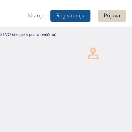
Iskanje
Registracija
Prijava
O (akcijska pustolovščina)