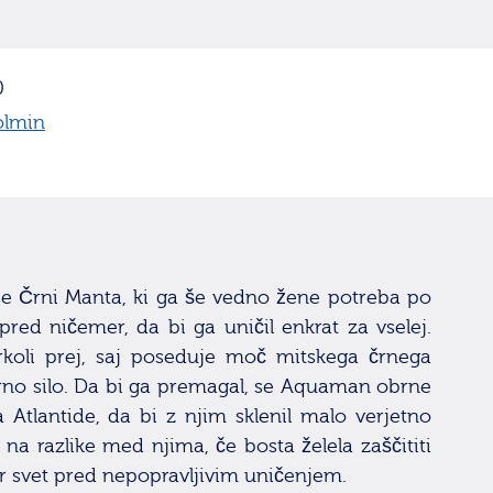
0
olmin
se Črni Manta, ki ga še vedno žene potreba po
red ničemer, da bi ga uničil enkrat za vselej.
koli prej, saj poseduje moč mitskega črnega
erno silo. Da bi ga premagal, se Aquaman obrne
 Atlantide, da bi z njim sklenil malo verjetno
na razlike med njima, če bosta želela zaščititi
er svet pred nepopravljivim uničenjem.