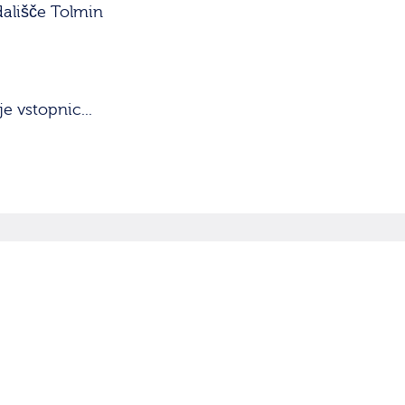
ališče Tolmin
e vstopnic...