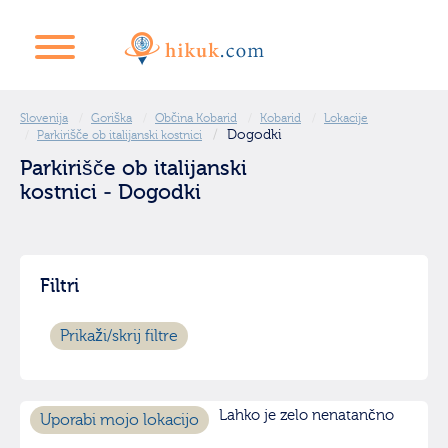
Slovenija
Goriška
Občina Kobarid
Kobarid
Lokacije
Dogodki
Parkirišče ob italijanski kostnici
Parkirišče ob italijanski
kostnici - Dogodki
Filtri
Prikaži/skrij filtre
Lahko je zelo nenatančno
Uporabi mojo lokacijo