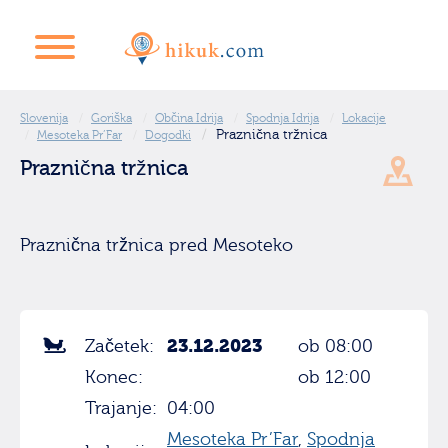
Slovenija
Goriška
Občina Idrija
Spodnja Idrija
Lokacije
Praznična tržnica
Mesoteka Pr’Far
Dogodki
Praznična tržnica
Praznična tržnica pred Mesoteko
23.12.2023
Začetek:
ob 08:00
Konec:
ob 12:00
Trajanje:
04:00
Mesoteka Pr’Far
,
Spodnja