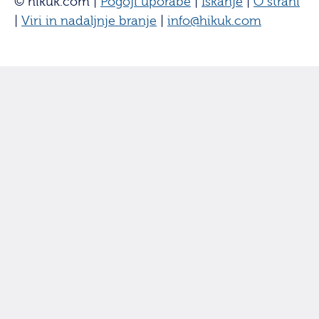
© hikuk.com |
Pogoji uporabe
|
Iskanje
|
O strani
|
Viri in nadaljnje branje
|
info@hikuk.com