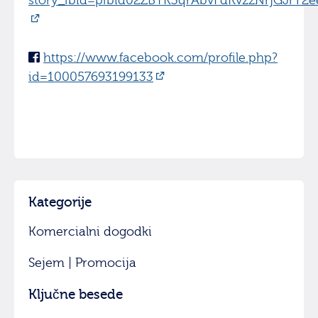
story_fbid=pfbid02ZBTK3qrAbvFdRvzzNrjGJr
https://www.facebook.com/profile.php?
id=100057693199133
Kategorije
Komercialni dogodki
Sejem | Promocija
Ključne besede