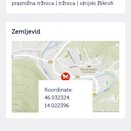
praznična tržnica | tržnica | idrijski žlikrofi
Zemljevid
Koordinate:
46.032324,
14.022396