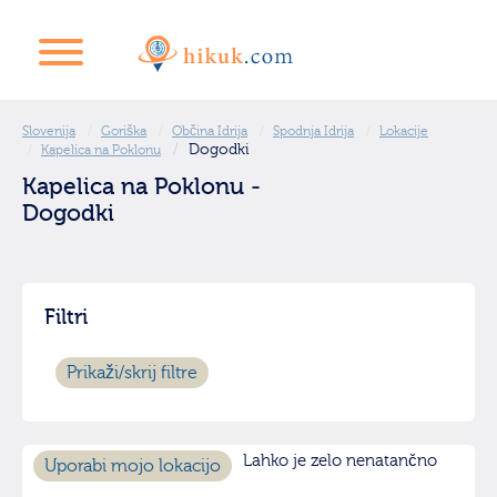
Slovenija
Goriška
Občina Idrija
Spodnja Idrija
Lokacije
Dogodki
Kapelica na Poklonu
Kapelica na Poklonu -
Dogodki
Filtri
Prikaži/skrij filtre
Lahko je zelo nenatančno
Uporabi mojo lokacijo