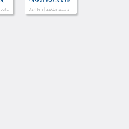
Topniški položaj 3 Jelenk
Zaklonišče Jelenk
danji Rapalski meji
0.24 km |
Zaklonišče za potrebe italjanske vojske ob tedanji Rapalski meji