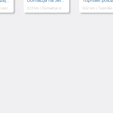
Topniški položaj 1 Jelenk
Domačija na Jelenku
e ob tedanji Rapalski meji
0.13 km |
Domačija iz 20. stoletja je vpisana v register kulturne dediščine. Posebnost je pokriti vodnjak v obliki kapelice.
0.22 km |
Topniški položaj za potrebe italjanske vojske ob te