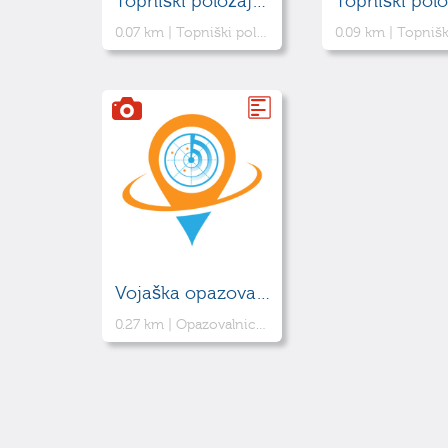
Topniški položaj 2 Jelenk
0.07 km |
Topniški položaj za potrebe italjanske vojske ob tedanji Rapalski meji
0.09 km |
Topniški položaj za potrebe italjanske vojsk
Vojaška opazovalnica
0.27 km |
Opazovalnica za potrebe italjanske vojske ob tedanji Rapalski meji