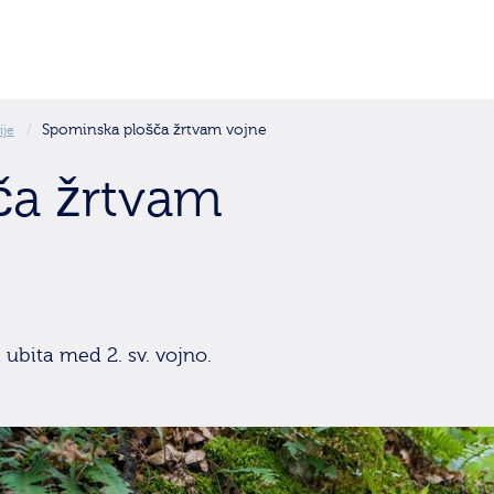
Spominska plošča žrtvam vojne
ije
ča žrtvam
 ubita med 2. sv. vojno.