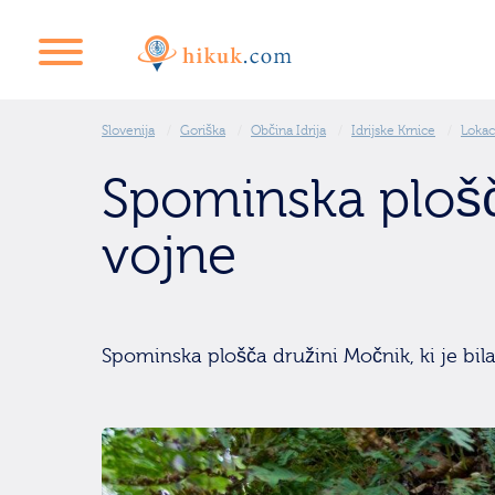
Slovenija
Goriška
Občina Idrija
Idrijske Krnice
Lokac
Spominska ploš
vojne
Spominska plošča družini Močnik, ki je bila