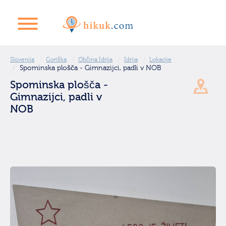
Slovenija
Goriška
Občina Idrija
Idrija
Lokacije
Spominska plošča - Gimnazijci, padli v NOB
Spominska plošča -
Gimnazijci, padli v
NOB