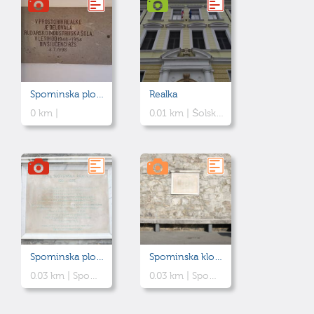
Spominska plošča - Rudarkso industrijska šola
Realka
0 km |
0.01 km |
Šolsko poslopje prve slovenske realke, zgrajeno leta 1903. Sedaj v njej deluje Gimnazija Jurija Vege Idrija.
Spominska plošča - Prva slovenska realka
Spominska klop - Realka
0.03 km |
Spominska plošča ob obletnici ustanovitve prve slovenske realke.
0.03 km |
Spominska klop ob stoletnici prve slovenske realke.