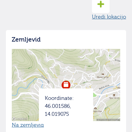
Uredi lokacijo
Zemljevid
Koordinate:
46.001586,
14.019075
Na zemljevid