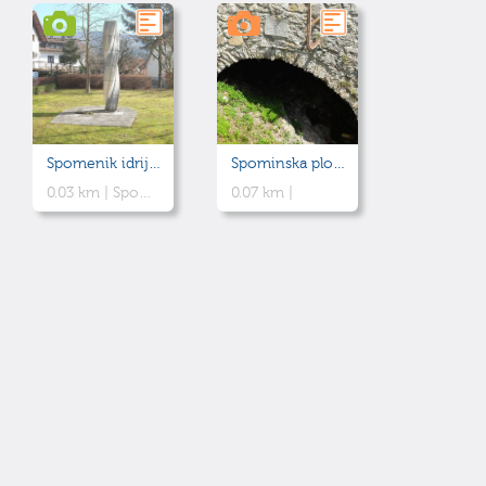
Spomenik idrijskemu rudarju
Spominska plošča na starem mostu
0.03 km |
Spomenik rudarjem, ki so vztrajali pri postavitvi šole.
0.07 km |