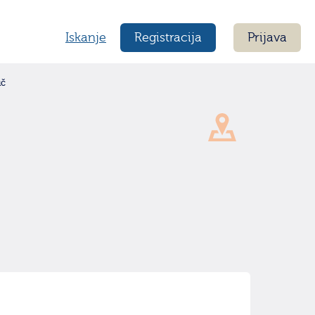
Iskanje
Registracija
Prijava
uč