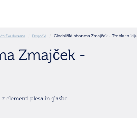
Gledališki abonma Zmajček - Trobla in klj
dniška dvorana
Dogodki
ma Zmajček -
 z elementi plesa in glasbe.