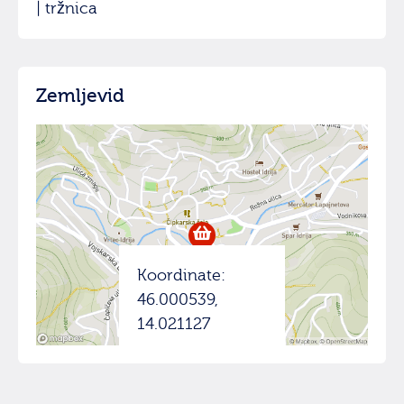
| tržnica
Zemljevid
Koordinate:
46.000539,
14.021127