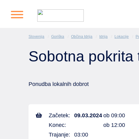
Slovenija
Goriška
Občina Idrija
Idrija
Lokacije
Po
Sobotna pokrita 
Ponudba lokalnih dobrot
Začetek:
09.03.2024
ob 09:00
Konec:
ob 12:00
Trajanje:
03:00