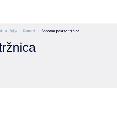
Sobotna pokrita tržnica
krita tržnica
Dogodki
tržnica