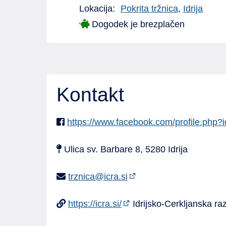
Lokacija:
Pokrita tržnica
,
Idrija
Dogodek je brezplačen
Kontakt
https://www.facebook.com/profile.ph
Ulica sv. Barbare 8, 5280 Idrija
trznica@icra.si
https://icra.si/
Idrijsko-Cerkljanska ra