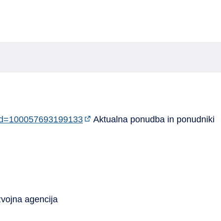
p?id=100057693199133
Aktualna ponudba in ponudniki
zvojna agencija