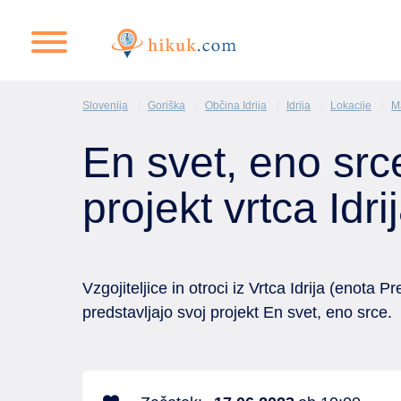
Slovenija
Goriška
Občina Idrija
Idrija
Lokacije
M
En svet, eno src
projekt vrtca Idri
Vzgojiteljice in otroci iz Vrtca Idrija (enota 
predstavljajo svoj projekt En svet, eno srce.