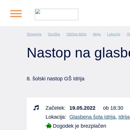
Slovenija
Goriška
Občina Idrija
Idrija
Lokacije
Gl
Nastop na glasben
8. šolski nastop GŠ Idrija
Začetek:
19.05.2022
ob 18:30
Lokacija:
Glasbena šola Idrija
,
Idrija
Dogodek je brezplačen